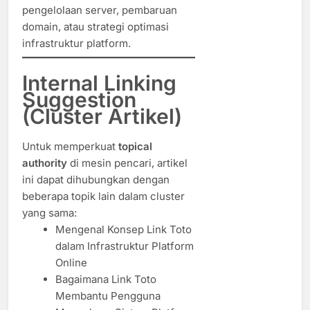
pengelolaan server, pembaruan
domain, atau strategi optimasi
infrastruktur platform.
Internal Linking
Suggestion
(Cluster Artikel)
Untuk memperkuat
topical
authority
di mesin pencari, artikel
ini dapat dihubungkan dengan
beberapa topik lain dalam cluster
yang sama:
Mengenal Konsep Link Toto
dalam Infrastruktur Platform
Online
Bagaimana Link Toto
Membantu Pengguna