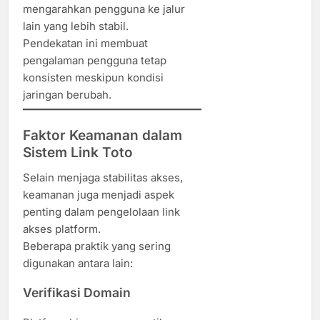
mengarahkan pengguna ke jalur
lain yang lebih stabil.
Pendekatan ini membuat
pengalaman pengguna tetap
konsisten meskipun kondisi
jaringan berubah.
Faktor Keamanan dalam
Sistem Link Toto
Selain menjaga stabilitas akses,
keamanan juga menjadi aspek
penting dalam pengelolaan link
akses platform.
Beberapa praktik yang sering
digunakan antara lain:
Verifikasi Domain