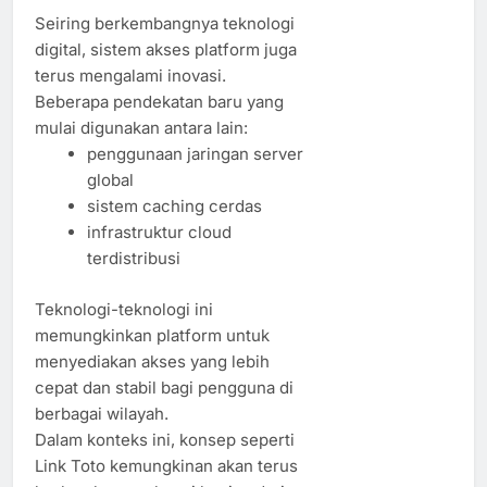
Seiring berkembangnya teknologi
digital, sistem akses platform juga
terus mengalami inovasi.
Beberapa pendekatan baru yang
mulai digunakan antara lain:
penggunaan jaringan server
global
sistem caching cerdas
infrastruktur cloud
terdistribusi
Teknologi-teknologi ini
memungkinkan platform untuk
menyediakan akses yang lebih
cepat dan stabil bagi pengguna di
berbagai wilayah.
Dalam konteks ini, konsep seperti
Link Toto kemungkinan akan terus