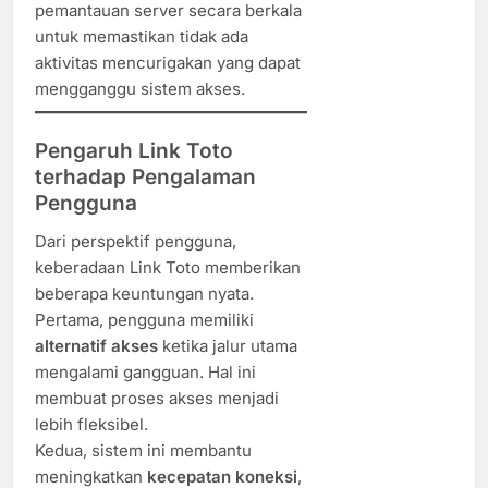
pemantauan server secara berkala
untuk memastikan tidak ada
aktivitas mencurigakan yang dapat
mengganggu sistem akses.
Pengaruh Link Toto
terhadap Pengalaman
Pengguna
Dari perspektif pengguna,
keberadaan Link Toto memberikan
beberapa keuntungan nyata.
Pertama, pengguna memiliki
alternatif akses
ketika jalur utama
mengalami gangguan. Hal ini
membuat proses akses menjadi
lebih fleksibel.
Kedua, sistem ini membantu
meningkatkan
kecepatan koneksi
,