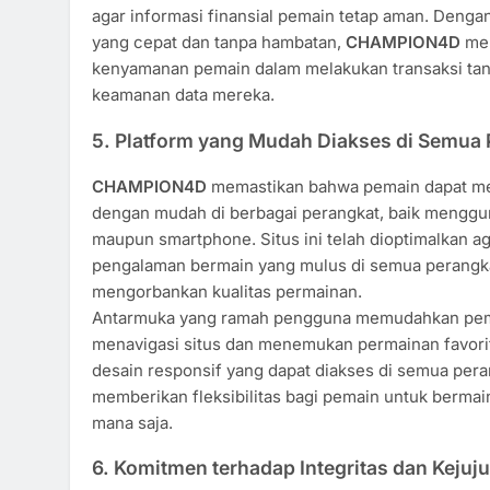
agar informasi finansial pemain tetap aman. Denga
yang cepat dan tanpa hambatan,
CHAMPION4D
mem
kenyamanan pemain dalam melakukan transaksi tan
keamanan data mereka.
5.
Platform yang Mudah Diakses di Semua 
CHAMPION4D
memastikan bahwa pemain dapat me
dengan mudah di berbagai perangkat, baik menggun
maupun smartphone. Situs ini telah dioptimalkan 
pengalaman bermain yang mulus di semua perangka
mengorbankan kualitas permainan.
Antarmuka yang ramah pengguna memudahkan pem
menavigasi situs dan menemukan permainan favor
desain responsif yang dapat diakses di semua per
memberikan fleksibilitas bagi pemain untuk bermain
mana saja.
6.
Komitmen terhadap Integritas dan Kejuj