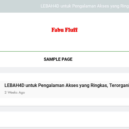
LEBAH4D untuk Pengalaman Akses yang Ringka
Mengenal Keunggulan Tamp
Mengenal Keunggulan T
u Fluff
EDWINSLOT untuk Pengalaman Akses yang Rin
kaian Anak Yang Berkualitas Dan Stylish Dari Fabu Fluff. Pili
LEBAH4D untuk Pengalaman Akses yang Ringka
SAMPLE PAGE
Mengenal Keunggulan Tamp
Mengenal Keunggulan T
ntuk Pengalaman Akses yang Ringkas, Terorganisir, dan Mu