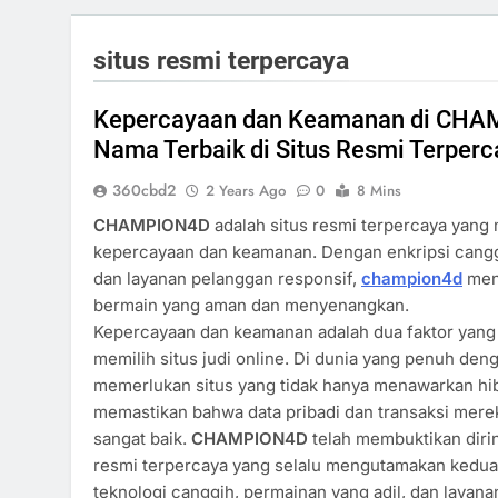
situs resmi terpercaya
Kepercayaan dan Keamanan di CHA
Nama Terbaik di Situs Resmi Terperc
360cbd2
2 Years Ago
0
8 Mins
CHAMPION4D
adalah situs resmi terpercaya yan
kepercayaan dan keamanan. Dengan enkripsi canggi
dan layanan pelanggan responsif,
champion4d
men
bermain yang aman dan menyenangkan.
Kepercayaan dan keamanan adalah dua faktor yang
memilih situs judi online. Di dunia yang penuh den
memerlukan situs yang tidak hanya menawarkan hibu
memastikan bahwa data pribadi dan transaksi mere
sangat baik.
CHAMPION4D
telah membuktikan dirin
resmi terpercaya yang selalu mengutamakan kedua
teknologi canggih, permainan yang adil, dan layan