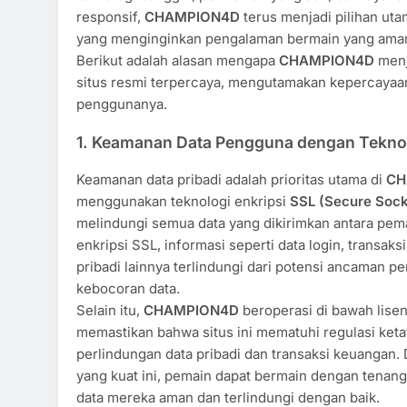
responsif,
CHAMPION4D
terus menjadi pilihan ut
yang menginginkan pengalaman bermain yang aman
Berikut adalah alasan mengapa
CHAMPION4D
menj
situs resmi terpercaya, mengutamakan kepercayaa
penggunanya.
1.
Keamanan Data Pengguna dengan Teknol
Keamanan data pribadi adalah prioritas utama di
CH
menggunakan teknologi enkripsi
SSL (Secure Sock
melindungi semua data yang dikirimkan antara pem
enkripsi SSL, informasi seperti data login, transaks
pribadi lainnya terlindungi dari potensi ancaman p
kebocoran data.
Selain itu,
CHAMPION4D
beroperasi di bawah lisen
memastikan bahwa situs ini mematuhi regulasi ket
perlindungan data pribadi dan transaksi keuangan
yang kuat ini, pemain dapat bermain dengan tenan
data mereka aman dan terlindungi dengan baik.