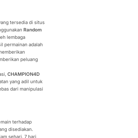
ng tersedia di situs
menggunakan
Random
oleh lembaga
l permainan adalah
i memberikan
mberikan peluang
asi,
CHAMPION4D
tan yang adil untuk
bas dari manipulasi
emain terhadap
ang disediakan.
m sehari, 7 hari