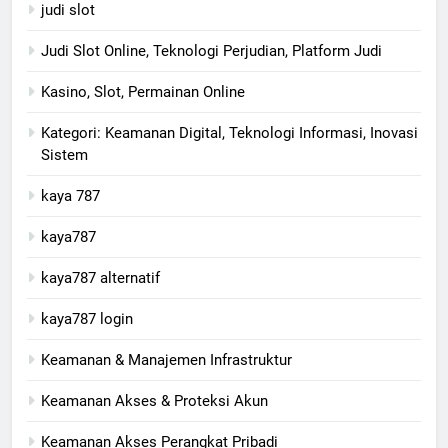
judi slot
Judi Slot Online, Teknologi Perjudian, Platform Judi
Kasino, Slot, Permainan Online
Kategori: Keamanan Digital, Teknologi Informasi, Inovasi
Sistem
kaya 787
kaya787
kaya787 alternatif
kaya787 login
Keamanan & Manajemen Infrastruktur
Keamanan Akses & Proteksi Akun
Keamanan Akses Perangkat Pribadi