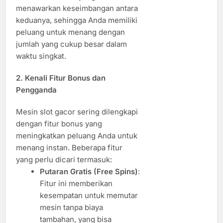
menawarkan keseimbangan antara
keduanya, sehingga Anda memiliki
peluang untuk menang dengan
jumlah yang cukup besar dalam
waktu singkat.
2.
Kenali Fitur Bonus dan
Pengganda
Mesin slot gacor sering dilengkapi
dengan fitur bonus yang
meningkatkan peluang Anda untuk
menang instan. Beberapa fitur
yang perlu dicari termasuk:
Putaran Gratis (Free Spins)
:
Fitur ini memberikan
kesempatan untuk memutar
mesin tanpa biaya
tambahan, yang bisa