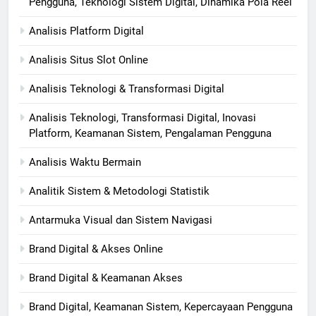
Pengguna, Teknologi Sistem Digital, Dinamika Pola Reel
Analisis Platform Digital
Analisis Situs Slot Online
Analisis Teknologi & Transformasi Digital
Analisis Teknologi, Transformasi Digital, Inovasi
Platform, Keamanan Sistem, Pengalaman Pengguna
Analisis Waktu Bermain
Analitik Sistem & Metodologi Statistik
Antarmuka Visual dan Sistem Navigasi
Brand Digital & Akses Online
Brand Digital & Keamanan Akses
Brand Digital, Keamanan Sistem, Kepercayaan Pengguna