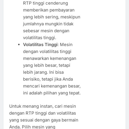
RTP tinggi cenderung
memberikan pembayaran
yang lebih sering, meskipun
jumlahnya mungkin tidak
sebesar mesin dengan
volatilitas tinggi.
Volatilitas Tinggi
: Mesin
dengan volatilitas tinggi
menawarkan kemenangan
yang lebih besar, tetapi
lebih jarang. Ini bisa
berisiko, tetapi jika Anda
mencari kemenangan besar,
ini adalah pilihan yang tepat.
Untuk menang instan, cari mesin
dengan RTP tinggi dan volatilitas
yang sesuai dengan gaya bermain
Anda. Pilih mesin yang