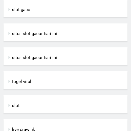
slot gacor
situs slot gacor hari ini
situs slot gacor hari ini
togel viral
slot
live draw hk