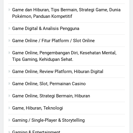
Game dan Hiburan, Tips Bermain, Strategi Game, Dunia
Pokémon, Panduan Kompetitif
Game Digital & Analisis Pengguna
Game Online / Fitur Platform / Slot Online
Game Online, Pengembangan Diri, Kesehatan Mental,
Tips Gaming, Kehidupan Sehat.
Game Online, Review Platform, Hiburan Digital
Game Online, Slot, Permainan Casino
Game Online, Strategi Bermain, Hiburan
Game, Hiburan, Teknologi
Gaming / Single-Player & Storytelling
Gaming & Entertainment