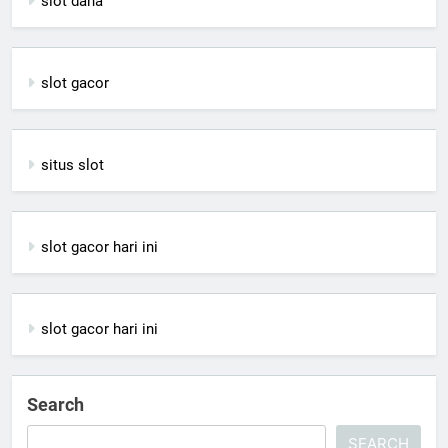
slot dana
slot gacor
situs slot
slot gacor hari ini
slot gacor hari ini
Search
SEARCH