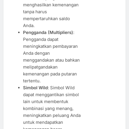
menghasilkan kemenangan
tanpa harus
mempertaruhkan saldo
Anda.
Pengganda (Multipliers)
:
Pengganda dapat
meningkatkan pembayaran
Anda dengan
menggandakan atau bahkan
melipatgandakan
kemenangan pada putaran
tertentu.
Simbol Wild
: Simbol Wild
dapat menggantikan simbol
lain untuk membentuk
kombinasi yang menang,
meningkatkan peluang Anda
untuk mendapatkan