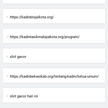
https://kadinbinjaikota.org/
https://kadintasikmalayakota.org/program/
slot gacor
https://kadinbekasikab.org/tentang-kadin/ketua-umum/
slot gacor hari ini