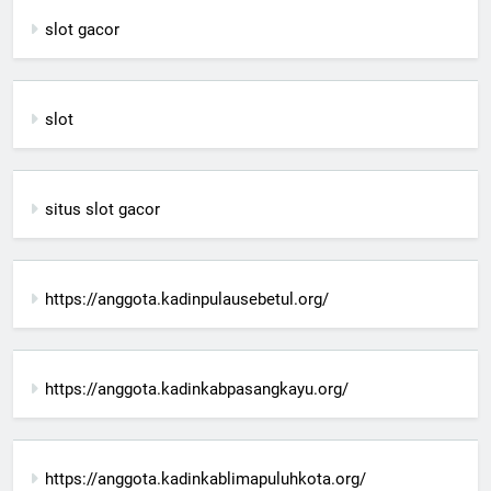
slot gacor
slot
situs slot gacor
https://anggota.kadinpulausebetul.org/
https://anggota.kadinkabpasangkayu.org/
https://anggota.kadinkablimapuluhkota.org/