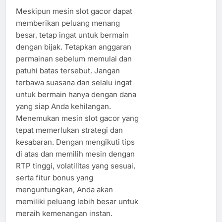
Meskipun mesin slot gacor dapat
memberikan peluang menang
besar, tetap ingat untuk bermain
dengan bijak. Tetapkan anggaran
permainan sebelum memulai dan
patuhi batas tersebut. Jangan
terbawa suasana dan selalu ingat
untuk bermain hanya dengan dana
yang siap Anda kehilangan.
Menemukan mesin slot gacor yang
tepat memerlukan strategi dan
kesabaran. Dengan mengikuti tips
di atas dan memilih mesin dengan
RTP tinggi, volatilitas yang sesuai,
serta fitur bonus yang
menguntungkan, Anda akan
memiliki peluang lebih besar untuk
meraih kemenangan instan.