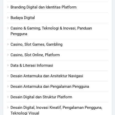
Branding Digital dan Identitas Platform
Budaya Digital
Casino & Gaming, Teknologi & Inovasi, Panduan
Pengguna
Casino, Slot Games, Gambling
Casino, Slot Online, Platform
Data & Literasi Informasi
Desain Antarmuka dan Arsitektur Navigasi
Desain Antarmuka dan Pengalaman Pengguna
Desain Digital dan Struktur Platform
Desain Digital, Inovasi Kreatif, Pengalaman Pengguna,
Teknologi Visual