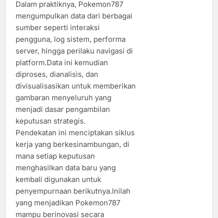
Dalam praktiknya, Pokemon787
mengumpulkan data dari berbagai
sumber seperti interaksi
pengguna, log sistem, performa
server, hingga perilaku navigasi di
platform.Data ini kemudian
diproses, dianalisis, dan
divisualisasikan untuk memberikan
gambaran menyeluruh yang
menjadi dasar pengambilan
keputusan strategis.
Pendekatan ini menciptakan siklus
kerja yang berkesinambungan, di
mana setiap keputusan
menghasilkan data baru yang
kembali digunakan untuk
penyempurnaan berikutnya.Inilah
yang menjadikan Pokemon787
mampu berinovasi secara