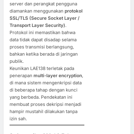
server dan perangkat pengguna
diamankan menggunakan
protokol
SSL/TLS (Secure Socket Layer /
Transport Layer Security)
.
Protokol ini memastikan bahwa
data tidak dapat disadap selama
proses transmisi berlangsung,
bahkan ketika berada di jaringan
publik.
Keunikan LAE138 terletak pada
penerapan
multi-layer encryption
,
di mana sistem mengenkripsi data
di beberapa tahap dengan kunci
yang berbeda. Pendekatan ini
membuat proses dekripsi menjadi
hampir mustahil dilakukan tanpa
izin sah.