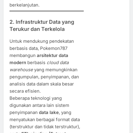
berkelanjutan.
2. Infrastruktur Data yang
Terukur dan Terkelola
Untuk mendukung pendekatan
berbasis data, Pokemon787
membangun
arsitektur data
modern
berbasis
cloud data
warehouse
yang memungkinkan
pengumpulan, penyimpanan, dan
analisis data dalam skala besar
secara efisien.
Beberapa teknologi yang
digunakan antara lain sistem
penyimpanan
data lake
, yang
menyatukan berbagai format data
(terstruktur dan tidak terstruktur),