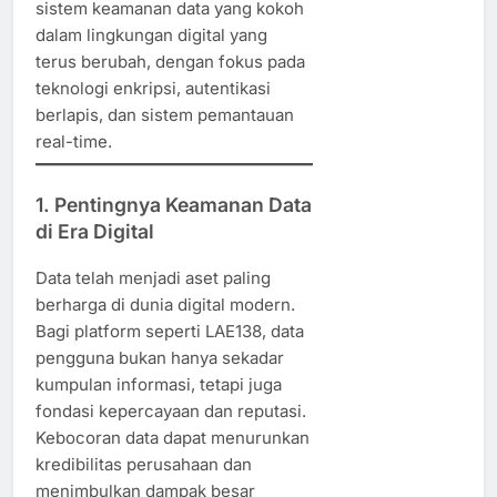
sistem keamanan data yang kokoh
dalam lingkungan digital yang
terus berubah, dengan fokus pada
teknologi enkripsi, autentikasi
berlapis, dan sistem pemantauan
real-time.
1.
Pentingnya Keamanan Data
di Era Digital
Data telah menjadi aset paling
berharga di dunia digital modern.
Bagi platform seperti LAE138, data
pengguna bukan hanya sekadar
kumpulan informasi, tetapi juga
fondasi kepercayaan dan reputasi.
Kebocoran data dapat menurunkan
kredibilitas perusahaan dan
menimbulkan dampak besar