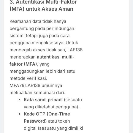
3.
Autentikasi Multi-Faktor
(MFA) untuk Akses Aman
Keamanan data tidak hanya
bergantung pada perlindungan
sistem, tetapi juga pada cara
pengguna mengaksesnya. Untuk
mencegah akses tidak sah, LAE138
menerapkan
autentikasi multi-
faktor (MFA)
, yang
menggabungkan lebih dari satu
metode verifikasi.
MFA di LAE138 umumnya
melibatkan kombinasi dari:
Kata sandi pribadi
(sesuatu
yang diketahui pengguna).
Kode OTP (One-Time
Password)
atau token
digital (sesuatu yang dimiliki