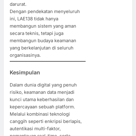
darurat.
Dengan pendekatan menyeluruh
ini, LAE138 tidak hanya
membangun sistem yang aman
secara teknis, tetapi juga
membangun budaya keamanan
yang berkelanjutan di seluruh
organisasinya.
Kesimpulan
Dalam dunia digital yang penuh
risiko, keamanan data menjadi
kunci utama keberhasilan dan
kepercayaan sebuah platform.
Melalui kombinasi teknologi
canggih seperti enkripsi berlapis,
autentikasi multi-faktor,
pemantauan real-time, serta