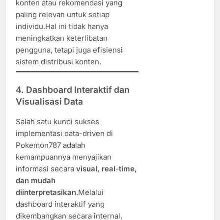
konten atau rekomendasi yang
paling relevan untuk setiap
individu.Hal ini tidak hanya
meningkatkan keterlibatan
pengguna, tetapi juga efisiensi
sistem distribusi konten.
4. Dashboard Interaktif dan
Visualisasi Data
Salah satu kunci sukses
implementasi data-driven di
Pokemon787 adalah
kemampuannya menyajikan
informasi secara
visual, real-time,
dan mudah
diinterpretasikan
.Melalui
dashboard interaktif yang
dikembangkan secara internal,