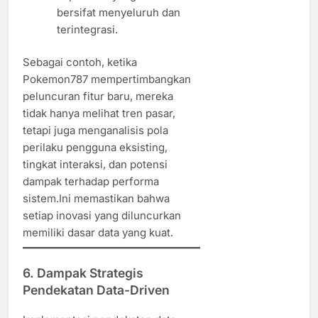
bersifat menyeluruh dan
terintegrasi.
Sebagai contoh, ketika
Pokemon787 mempertimbangkan
peluncuran fitur baru, mereka
tidak hanya melihat tren pasar,
tetapi juga menganalisis pola
perilaku pengguna eksisting,
tingkat interaksi, dan potensi
dampak terhadap performa
sistem.Ini memastikan bahwa
setiap inovasi yang diluncurkan
memiliki dasar data yang kuat.
6. Dampak Strategis
Pendekatan Data-Driven