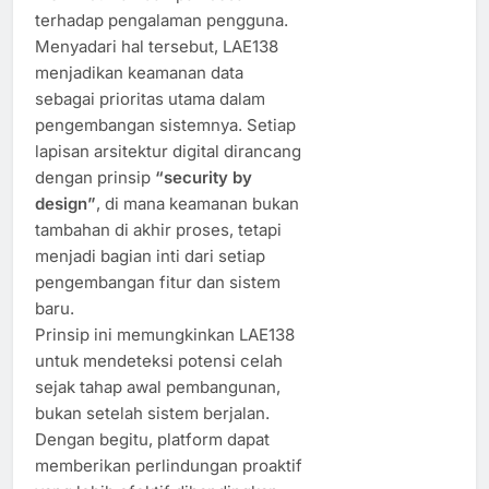
terhadap pengalaman pengguna.
Menyadari hal tersebut, LAE138
menjadikan keamanan data
sebagai prioritas utama dalam
pengembangan sistemnya. Setiap
lapisan arsitektur digital dirancang
dengan prinsip
“security by
design”
, di mana keamanan bukan
tambahan di akhir proses, tetapi
menjadi bagian inti dari setiap
pengembangan fitur dan sistem
baru.
Prinsip ini memungkinkan LAE138
untuk mendeteksi potensi celah
sejak tahap awal pembangunan,
bukan setelah sistem berjalan.
Dengan begitu, platform dapat
memberikan perlindungan proaktif