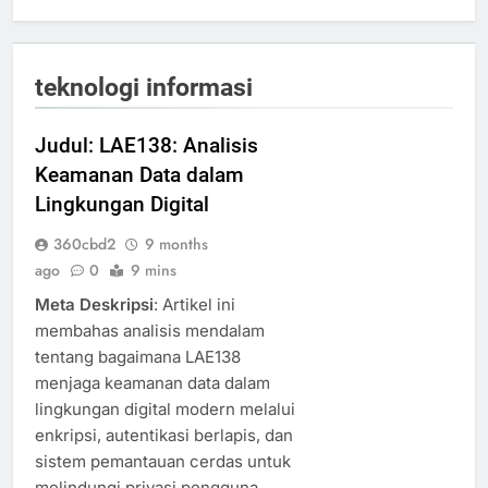
teknologi informasi
Judul: LAE138: Analisis
Keamanan Data dalam
Lingkungan Digital
360cbd2
9 months
ago
0
9 mins
Meta Deskripsi
: Artikel ini
membahas analisis mendalam
tentang bagaimana LAE138
menjaga keamanan data dalam
lingkungan digital modern melalui
enkripsi, autentikasi berlapis, dan
sistem pemantauan cerdas untuk
melindungi privasi pengguna.