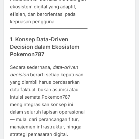
ekosistem digital yang adaptif,
efisien, dan berorientasi pada
kepuasan pengguna.
1. Konsep Data-Driven
Decision dalam Ekosistem
Pokemon787
Secara sederhana,
data-driven
decision
berarti setiap keputusan
yang diambil harus berdasarkan
data faktual, bukan asumsi atau
intuisi semata.Pokemon787
mengintegrasikan konsep ini
dalam seluruh lapisan operasional
— mulai dari perancangan fitur,
manajemen infrastruktur, hingga
strategi pemasaran digital.