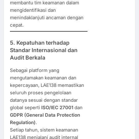
membantu tim keamanan dalam
mengidentifikasi dan
menindaklanjuti ancaman dengan
cepat.
5.
Kepatuhan terhadap
Standar Internasional dan
Audit Berkala
Sebagai platform yang
mengutamakan keamanan dan
kepercayaan, LAE138 memastikan
seluruh proses pengelolaan
datanya sesuai dengan standar
global seperti
ISO/IEC 27001
dan
GDPR (General Data Protection
Regulation)
.
Setiap tahun, sistem keamanan
LAE138 menjalani audit internal