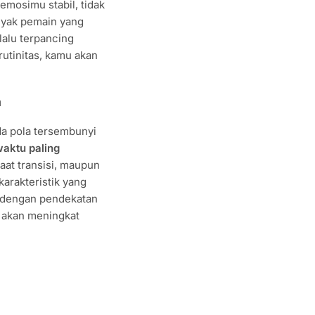
emosimu stabil, tidak
nyak pemain yang
lalu terpancing
utinitas, kamu akan
a
a pola tersembunyi
aktu paling
saat transisi, maupun
arakteristik yang
pi dengan pendekatan
u akan meningkat