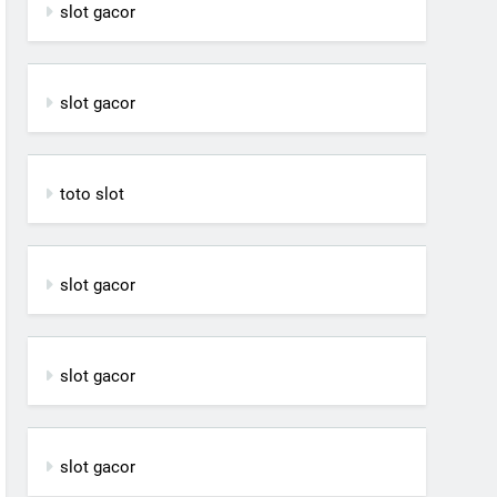
slot gacor
slot gacor
toto slot
slot gacor
slot gacor
slot gacor