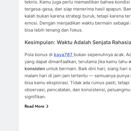
teknis. Kamu juga perlu memastikan bahwa kondisi 
tergesa-gesa, dan siap menerima hasil apapun. Ba
kalah bukan karena strategi buruk, tetapi karena ter
emosi. Dengan menjadikan waktu bermain sebagai r
bisa lebih tenang dan fokus.
Kesimpulan: Waktu Adalah Senjata Rahasi
Pola bonus di
kaya787
bukan sepenuhnya acak. Ad
yang dapat dimanfaatkan, terutama jika kamu tahu
w
konsisten
untuk bermain. Baik dini hari, siang hari 
malam hari di jam-jam tertentu — semuanya punya k
bisa kamu eksplorasi. Tidak ada rumus pasti, teta
observasi, pencatatan, dan konsistensi, peluangm
signifikan.
Read More