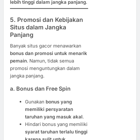
lebih tinggi dalam jangka panjang
.
5. Promosi dan Kebijakan
Situs dalam Jangka
Panjang
Banyak situs gacor menawarkan
bonus dan promosi untuk menarik
pemain
. Namun, tidak semua
promosi menguntungkan dalam
jangka panjang.
a. Bonus dan Free Spin
Gunakan
bonus yang
memiliki persyaratan
taruhan yang masuk akal
.
Hindari bonus yang memiliki
syarat taruhan terlalu tinggi
karena sulit untuk