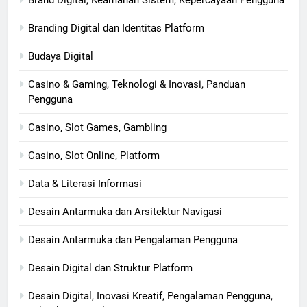
Brand Digital, Keamanan Sistem, Kepercayaan Pengguna
Branding Digital dan Identitas Platform
Budaya Digital
Casino & Gaming, Teknologi & Inovasi, Panduan
Pengguna
Casino, Slot Games, Gambling
Casino, Slot Online, Platform
Data & Literasi Informasi
Desain Antarmuka dan Arsitektur Navigasi
Desain Antarmuka dan Pengalaman Pengguna
Desain Digital dan Struktur Platform
Desain Digital, Inovasi Kreatif, Pengalaman Pengguna,