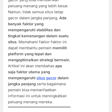
peluang menang yang lebih besar.
Namun, tidak semua situs tetap
gacor dalam jangka panjang.
Ada
banyak faktor yang
mempengaruhi stabilitas dan
tingkat kemenangan dalam suatu
situs
. Memahami faktor-faktor ini
dapat membantu pemain
memilih
platform yang tepat dan
mengoptimalkan strategi bermain
.
Artikel ini akan membahas
apa
saja faktor utama yang
mempengaruhi
situs gacor
dalam
jangka panjang
serta bagaimana
pemain bisa memanfaatkan
informasi ini untuk meningkatkan
peluang menang mereka.