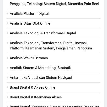
Pengguna, Teknologi Sistem Digital, Dinamika Pola Reel
Analisis Platform Digital
Analisis Situs Slot Online
Analisis Teknologi & Transformasi Digital
Analisis Teknologi, Transformasi Digital, Inovasi
Platform, Keamanan Sistem, Pengalaman Pengguna
Analisis Waktu Bermain
Analitik Sistem & Metodologi Statistik
Antarmuka Visual dan Sistem Navigasi
Brand Digital & Akses Online
Brand Digital & Keamanan Akses