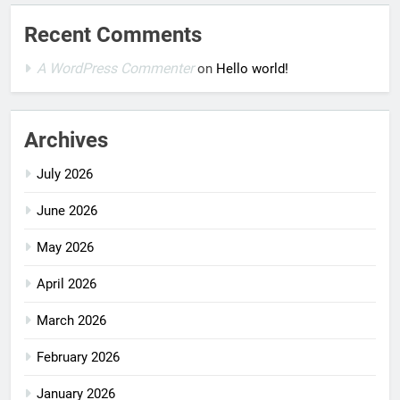
Recent Comments
A WordPress Commenter
on
Hello world!
Archives
July 2026
June 2026
May 2026
April 2026
March 2026
February 2026
January 2026