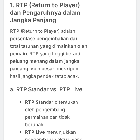
1. RTP (Return to Player)
dan Pengaruhnya dalam
Jangka Panjang
RTP (Return to Player) adalah
persentase pengembalian dari
total taruhan yang dimainkan oleh
pemain
. RTP yang tinggi berarti
peluang menang dalam jangka
panjang lebih besar
, meskipun
hasil jangka pendek tetap acak.
a. RTP Standar vs. RTP Live
RTP Standar
ditentukan
oleh pengembang
permainan dan tidak
berubah.
RTP Live
menunjukkan
pengembalian aktual yang