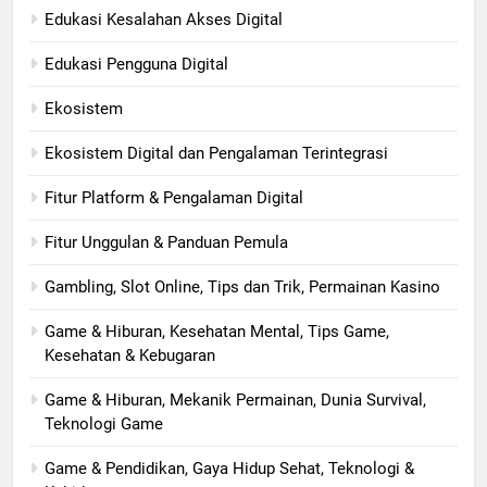
Edukasi Kesalahan Akses Digital
Edukasi Pengguna Digital
Ekosistem
Ekosistem Digital dan Pengalaman Terintegrasi
Fitur Platform & Pengalaman Digital
Fitur Unggulan & Panduan Pemula
Gambling, Slot Online, Tips dan Trik, Permainan Kasino
Game & Hiburan, Kesehatan Mental, Tips Game,
Kesehatan & Kebugaran
Game & Hiburan, Mekanik Permainan, Dunia Survival,
Teknologi Game
Game & Pendidikan, Gaya Hidup Sehat, Teknologi &