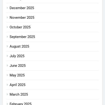
December 2025
November 2025
October 2025
September 2025
August 2025
July 2025
June 2025
May 2025
April 2025
March 2025
February 2025