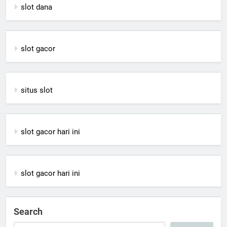
slot dana
slot gacor
situs slot
slot gacor hari ini
slot gacor hari ini
Search