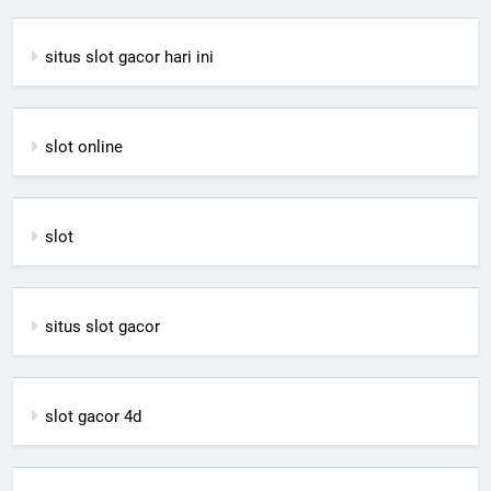
situs slot gacor hari ini
slot online
slot
situs slot gacor
slot gacor 4d