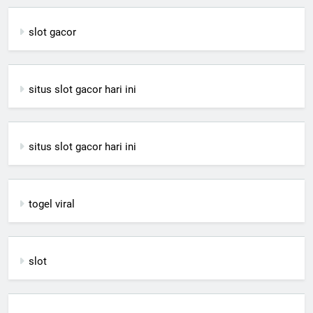
slot gacor
situs slot gacor hari ini
situs slot gacor hari ini
togel viral
slot