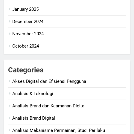
January 2025
December 2024
November 2024
October 2024
Categories
Akses Digital dan Efisiensi Pengguna
Analisis & Teknologi
Analisis Brand dan Keamanan Digital
Analisis Brand Digital
Analisis Mekanisme Permainan, Studi Perilaku