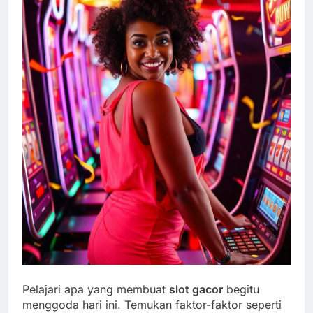
Pelajari apa yang membuat
slot gacor
begitu
menggoda hari ini. Temukan faktor-faktor seperti