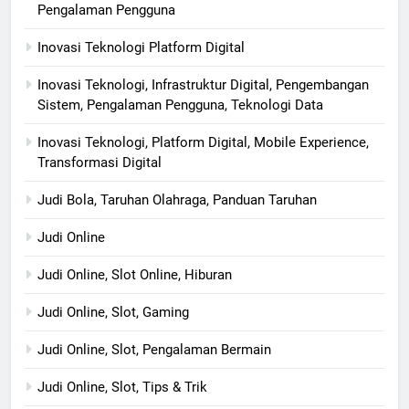
Pengalaman Pengguna
Inovasi Teknologi Platform Digital
Inovasi Teknologi, Infrastruktur Digital, Pengembangan
Sistem, Pengalaman Pengguna, Teknologi Data
Inovasi Teknologi, Platform Digital, Mobile Experience,
Transformasi Digital
Judi Bola, Taruhan Olahraga, Panduan Taruhan
Judi Online
Judi Online, Slot Online, Hiburan
Judi Online, Slot, Gaming
Judi Online, Slot, Pengalaman Bermain
Judi Online, Slot, Tips & Trik