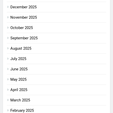
December 2025
November 2025
October 2025
September 2025
August 2025
July 2025
June 2025
May 2025
April 2025
March 2025
February 2025