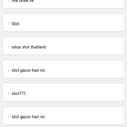
live draw hk
Slot
situs slot thailand
slot gacor hari ini
slot777
slot gacor hari ini