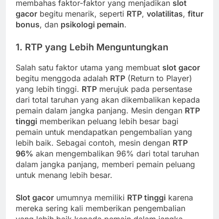
membahas faktor-faktor yang menjadikan
slot
gacor
begitu menarik, seperti
RTP
,
volatilitas
,
fitur
bonus
, dan
psikologi pemain
.
1.
RTP yang Lebih Menguntungkan
Salah satu faktor utama yang membuat
slot gacor
begitu menggoda adalah
RTP
(Return to Player)
yang lebih tinggi.
RTP
merujuk pada persentase
dari total taruhan yang akan dikembalikan kepada
pemain dalam jangka panjang. Mesin dengan
RTP
tinggi
memberikan peluang lebih besar bagi
pemain untuk mendapatkan pengembalian yang
lebih baik. Sebagai contoh, mesin dengan
RTP
96%
akan mengembalikan 96% dari total taruhan
dalam jangka panjang, memberi pemain peluang
untuk menang lebih besar.
Slot gacor
umumnya memiliki
RTP tinggi
karena
mereka sering kali memberikan pengembalian