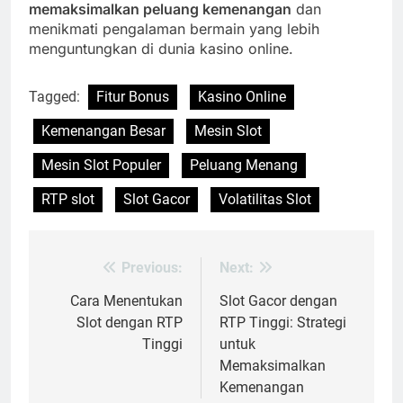
memaksimalkan peluang kemenangan
dan
menikmati pengalaman bermain yang lebih
menguntungkan di dunia kasino online.
Tagged:
Fitur Bonus
Kasino Online
Kemenangan Besar
Mesin Slot
Mesin Slot Populer
Peluang Menang
RTP slot
Slot Gacor
Volatilitas Slot
Previous:
Next:
Post
navigation
Cara Menentukan
Slot Gacor dengan
Slot dengan RTP
RTP Tinggi: Strategi
Tinggi
untuk
Memaksimalkan
Kemenangan