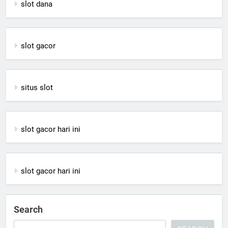
slot dana
slot gacor
situs slot
slot gacor hari ini
slot gacor hari ini
Search