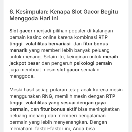
6.
Kesimpulan: Kenapa Slot Gacor Begitu
Menggoda Hari Ini
Slot gacor
menjadi pilihan populer di kalangan
pemain kasino online karena kombinasi
RTP
tinggi
,
volatilitas bervariasi
, dan
fitur bonus
menarik
yang memberi lebih banyak peluang
untuk menang. Selain itu, keinginan untuk
meraih
jackpot besar
dan pengaruh
psikologi pemain
juga membuat mesin
slot gacor
semakin
menggoda.
Meski hasil setiap putaran tetap acak karena mesin
menggunakan
RNG
, memilih mesin dengan
RTP
tinggi
,
volatilitas yang sesuai dengan gaya
bermain
, dan
fitur bonus aktif
bisa meningkatkan
peluang menang dan memberi pengalaman
bermain yang lebih menyenangkan. Dengan
memahami faktor-faktor ini, Anda bisa