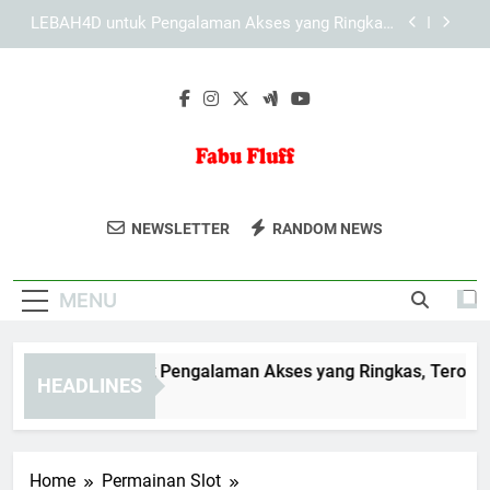
Skip
Mengenal Keunggulan Tampilan dan Sistem
to
Navigasi EDWINSLOT
content
Mengenal Keunggulan Tampilan dan Sistem
Navigasi LEBAH4D
EDWINSLOT untuk Pengalaman Akses yang
Ringkas, Terorganisir, dan Lebih Efisien
LEBAH4D untuk Pengalaman Akses yang Ringkas,
Terorganisir, dan Mudah Dipahami
Fabu Fluff
Temukan Pakaian Anak Yang
Mengenal Keunggulan Tampilan dan Sistem
NEWSLETTER
RANDOM NEWS
Navigasi EDWINSLOT
Berkualitas Dan Stylish Dari Fabu Fluff.
Mengenal Keunggulan Tampilan dan Sistem
Pilihan Terbaik Untuk Buah Hati Anda.
Navigasi LEBAH4D
MENU
WINSLOT untuk Pengalaman Akses yang Ringkas, Terorganisir, 
HEADLINES
eeks Ago
Home
Permainan Slot