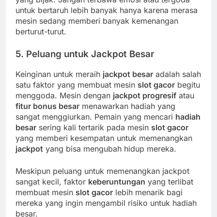
untuk bertaruh lebih banyak hanya karena merasa
mesin sedang memberi banyak kemenangan
berturut-turut.
5.
Peluang untuk Jackpot Besar
Keinginan untuk meraih
jackpot besar
adalah salah
satu faktor yang membuat mesin
slot gacor
begitu
menggoda. Mesin dengan
jackpot progresif
atau
fitur bonus besar
menawarkan hadiah yang
sangat menggiurkan. Pemain yang mencari
hadiah
besar
sering kali tertarik pada mesin
slot gacor
yang memberi kesempatan untuk memenangkan
jackpot
yang bisa mengubah hidup mereka.
Meskipun peluang untuk memenangkan jackpot
sangat kecil, faktor
keberuntungan
yang terlibat
membuat mesin
slot gacor
lebih menarik bagi
mereka yang ingin mengambil risiko untuk hadiah
besar.