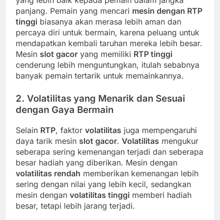
yang lebih baik kepada pemain dalam jangka
panjang. Pemain yang mencari
mesin dengan RTP
tinggi
biasanya akan merasa lebih aman dan
percaya diri untuk bermain, karena peluang untuk
mendapatkan kembali taruhan mereka lebih besar.
Mesin
slot gacor
yang memiliki
RTP tinggi
cenderung lebih menguntungkan, itulah sebabnya
banyak pemain tertarik untuk memainkannya.
2.
Volatilitas yang Menarik dan Sesuai
dengan Gaya Bermain
Selain
RTP
, faktor
volatilitas
juga mempengaruhi
daya tarik mesin
slot gacor
.
Volatilitas
mengukur
seberapa sering kemenangan terjadi dan seberapa
besar hadiah yang diberikan. Mesin dengan
volatilitas rendah
memberikan kemenangan lebih
sering dengan nilai yang lebih kecil, sedangkan
mesin dengan
volatilitas tinggi
memberi hadiah
besar, tetapi lebih jarang terjadi.