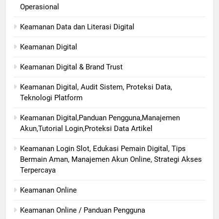
Operasional
Keamanan Data dan Literasi Digital
Keamanan Digital
Keamanan Digital & Brand Trust
Keamanan Digital, Audit Sistem, Proteksi Data,
Teknologi Platform
Keamanan Digital,Panduan Pengguna,Manajemen
Akun,Tutorial Login,Proteksi Data Artikel
Keamanan Login Slot, Edukasi Pemain Digital, Tips
Bermain Aman, Manajemen Akun Online, Strategi Akses
Terpercaya
Keamanan Online
Keamanan Online / Panduan Pengguna