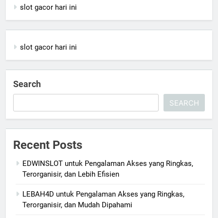
slot gacor hari ini
slot gacor hari ini
Search
SEARCH
Recent Posts
EDWINSLOT untuk Pengalaman Akses yang Ringkas,
Terorganisir, dan Lebih Efisien
LEBAH4D untuk Pengalaman Akses yang Ringkas,
Terorganisir, dan Mudah Dipahami