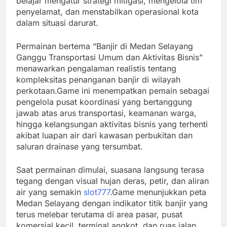
belajar mengatur strategi mitigasi, mengelola tim
penyelamat, dan menstabilkan operasional kota
dalam situasi darurat.
Permainan bertema “Banjir di Medan Selayang
Ganggu Transportasi Umum dan Aktivitas Bisnis”
menawarkan pengalaman realistis tentang
kompleksitas penanganan banjir di wilayah
perkotaan.Game ini menempatkan pemain sebagai
pengelola pusat koordinasi yang bertanggung
jawab atas arus transportasi, keamanan warga,
hingga kelangsungan aktivitas bisnis yang terhenti
akibat luapan air dari kawasan perbukitan dan
saluran drainase yang tersumbat.
Saat permainan dimulai, suasana langsung terasa
tegang dengan visual hujan deras, petir, dan aliran
air yang semakin
slot777
.Game menunjukkan peta
Medan Selayang dengan indikator titik banjir yang
terus melebar terutama di area pasar, pusat
komersial kecil, terminal angkot, dan ruas jalan