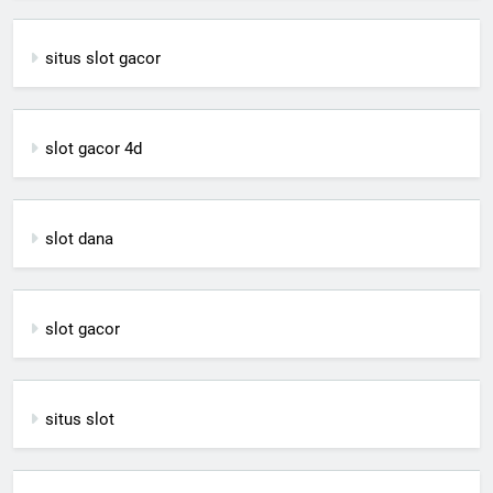
situs slot gacor
slot gacor 4d
slot dana
slot gacor
situs slot