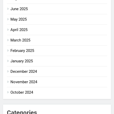
June 2025
May 2025
April 2025
March 2025
February 2025
January 2025
December 2024
November 2024
October 2024
Categories