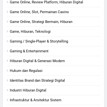
Game Online, Review Platform, Hiburan Digital
Game Online, Slot, Permainan Casino
Game Online, Strategi Bermain, Hiburan
Game, Hiburan, Teknologi
Gaming / Single-Player & Storytelling
Gaming & Entertainment
Hiburan Digital & Generasi Modern
Hukum dan Regulasi
Identitas Brand dan Strategi Digital
Industri Hiburan Digital
Infrastruktur & Arsitektur Sistem