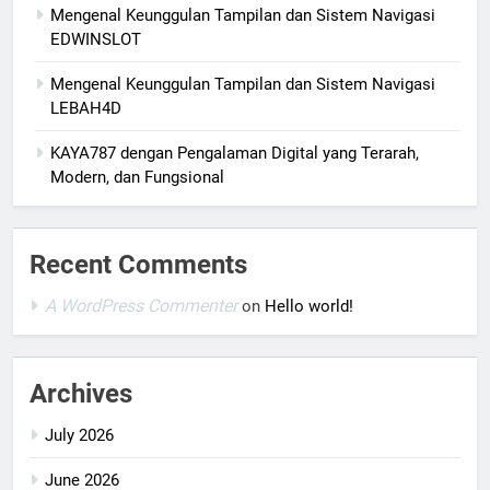
Mengenal Keunggulan Tampilan dan Sistem Navigasi
EDWINSLOT
Mengenal Keunggulan Tampilan dan Sistem Navigasi
LEBAH4D
KAYA787 dengan Pengalaman Digital yang Terarah,
Modern, dan Fungsional
Recent Comments
A WordPress Commenter
on
Hello world!
Archives
July 2026
June 2026