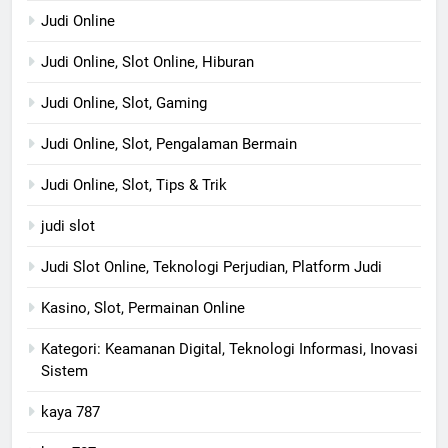
Judi Online
Judi Online, Slot Online, Hiburan
Judi Online, Slot, Gaming
Judi Online, Slot, Pengalaman Bermain
Judi Online, Slot, Tips & Trik
judi slot
Judi Slot Online, Teknologi Perjudian, Platform Judi
Kasino, Slot, Permainan Online
Kategori: Keamanan Digital, Teknologi Informasi, Inovasi
Sistem
kaya 787