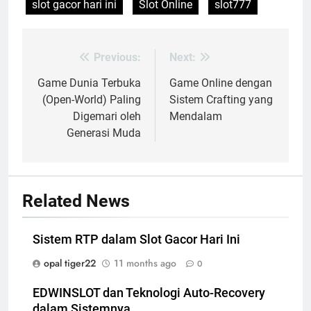
slot gacor hari ini
Slot Online
slot777
Previous:
Next:
Post
navigation
Game Dunia Terbuka
Game Online dengan
(Open-World) Paling
Sistem Crafting yang
Digemari oleh
Mendalam
Generasi Muda
Related News
Sistem RTP dalam Slot Gacor Hari Ini
opal tiger22
11 months ago
0
EDWINSLOT dan Teknologi Auto-Recovery
dalam Sistemnya