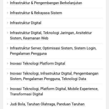
Infrastruktur & Pengembangan Berkelanjutan
Infrastruktur & Rekayasa Sistem
Infrastruktur Digital
Infrastruktur Digital, Teknologi Jaringan, Arsitektur
Sistem, Keamanan Web
Infrastruktur Server, Optimisasi Sistem, Sistem Login,
Pengalaman Pengguna
Inovasi Teknologi Platform Digital
Inovasi Teknologi, Infrastruktur Digital, Pengembangan
Sistem, Pengalaman Pengguna, Teknologi Data
Inovasi Teknologi, Platform Digital, Mobile Experience,
Transformasi Digital
Judi Bola, Taruhan Olahraga, Panduan Taruhan