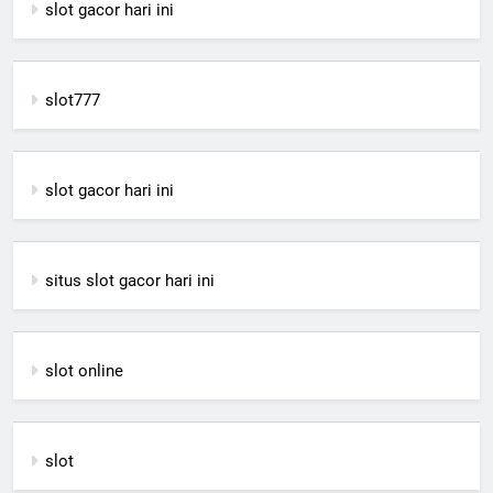
slot gacor hari ini
slot777
slot gacor hari ini
situs slot gacor hari ini
slot online
slot