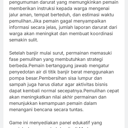
pengumuman darurat yang memungkinkan pemain
memberikan instruksi kepada warga mengenai
jalur aman, tempat berteduh, dan estimasi waktu
pemulihan.Jika pemain gagal menyampaikan
informasi secara jelas, jumlah laporan darurat dari
warga akan meningkat dan membuat koordinasi
semakin sulit.
Setelah banjir mulai surut, permainan memasuki
fase pemulihan yang membutuhkan strategi
berbeda.Pemain bertanggung jawab mengatur
penyedotan air di titik banjir berat menggunakan
pompa besar.Pembersihan sisa lumpur dan
sampah juga harus diatur agar aktivitas bisnis
dapat kembali normal secepatnya.Pemulihan cepat
akan meningkatkan nilai akhir permainan dan
menunjukkan kemampuan pemain dalam
menangani bencana secara tuntas.
Game ini menyediakan panel edukatif yang