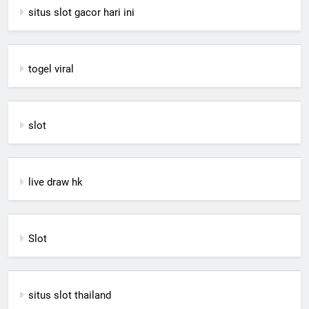
situs slot gacor hari ini
togel viral
slot
live draw hk
Slot
situs slot thailand