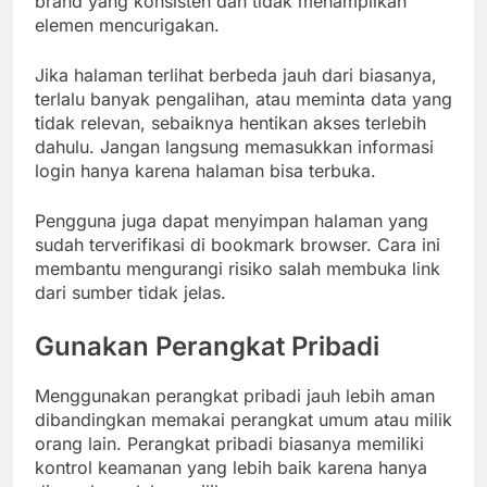
brand yang konsisten dan tidak menampilkan
elemen mencurigakan.
Jika halaman terlihat berbeda jauh dari biasanya,
terlalu banyak pengalihan, atau meminta data yang
tidak relevan, sebaiknya hentikan akses terlebih
dahulu. Jangan langsung memasukkan informasi
login hanya karena halaman bisa terbuka.
Pengguna juga dapat menyimpan halaman yang
sudah terverifikasi di bookmark browser. Cara ini
membantu mengurangi risiko salah membuka link
dari sumber tidak jelas.
Gunakan Perangkat Pribadi
Menggunakan perangkat pribadi jauh lebih aman
dibandingkan memakai perangkat umum atau milik
orang lain. Perangkat pribadi biasanya memiliki
kontrol keamanan yang lebih baik karena hanya