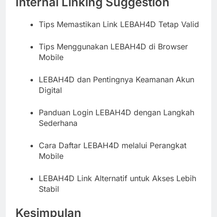
Internal Linking Suggestion
Tips Memastikan Link LEBAH4D Tetap Valid
Tips Menggunakan LEBAH4D di Browser
Mobile
LEBAH4D dan Pentingnya Keamanan Akun
Digital
Panduan Login LEBAH4D dengan Langkah
Sederhana
Cara Daftar LEBAH4D melalui Perangkat
Mobile
LEBAH4D Link Alternatif untuk Akses Lebih
Stabil
Kesimpulan