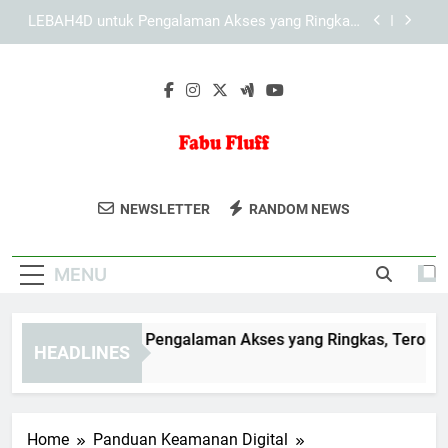
Skip
Mengenal Keunggulan Tampilan dan Sistem
to
Navigasi EDWINSLOT
content
Mengenal Keunggulan Tampilan dan Sistem
Navigasi LEBAH4D
EDWINSLOT untuk Pengalaman Akses yang
Ringkas, Terorganisir, dan Lebih Efisien
LEBAH4D untuk Pengalaman Akses yang Ringkas,
Terorganisir, dan Mudah Dipahami
Fabu Fluff
Temukan Pakaian Anak Yang
Mengenal Keunggulan Tampilan dan Sistem
NEWSLETTER
RANDOM NEWS
Navigasi EDWINSLOT
Berkualitas Dan Stylish Dari Fabu Fluff.
Mengenal Keunggulan Tampilan dan Sistem
Pilihan Terbaik Untuk Buah Hati Anda.
Navigasi LEBAH4D
MENU
WINSLOT untuk Pengalaman Akses yang Ringkas, Terorganisir,
HEADLINES
eeks Ago
Home
Panduan Keamanan Digital