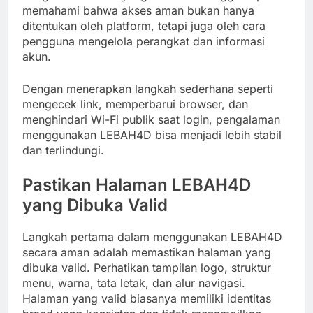
memahami bahwa akses aman bukan hanya
ditentukan oleh platform, tetapi juga oleh cara
pengguna mengelola perangkat dan informasi
akun.
Dengan menerapkan langkah sederhana seperti
mengecek link, memperbarui browser, dan
menghindari Wi-Fi publik saat login, pengalaman
menggunakan LEBAH4D bisa menjadi lebih stabil
dan terlindungi.
Pastikan Halaman LEBAH4D
yang Dibuka Valid
Langkah pertama dalam menggunakan LEBAH4D
secara aman adalah memastikan halaman yang
dibuka valid. Perhatikan tampilan logo, struktur
menu, warna, tata letak, dan alur navigasi.
Halaman yang valid biasanya memiliki identitas