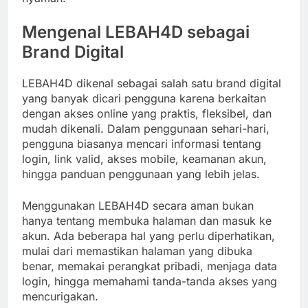
Mengenal LEBAH4D sebagai
Brand Digital
LEBAH4D dikenal sebagai salah satu brand digital
yang banyak dicari pengguna karena berkaitan
dengan akses online yang praktis, fleksibel, dan
mudah dikenali. Dalam penggunaan sehari-hari,
pengguna biasanya mencari informasi tentang
login, link valid, akses mobile, keamanan akun,
hingga panduan penggunaan yang lebih jelas.
Menggunakan LEBAH4D secara aman bukan
hanya tentang membuka halaman dan masuk ke
akun. Ada beberapa hal yang perlu diperhatikan,
mulai dari memastikan halaman yang dibuka
benar, memakai perangkat pribadi, menjaga data
login, hingga memahami tanda-tanda akses yang
mencurigakan.