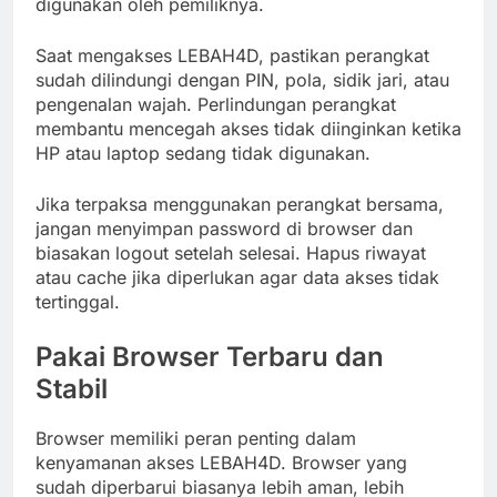
digunakan oleh pemiliknya.
Saat mengakses LEBAH4D, pastikan perangkat
sudah dilindungi dengan PIN, pola, sidik jari, atau
pengenalan wajah. Perlindungan perangkat
membantu mencegah akses tidak diinginkan ketika
HP atau laptop sedang tidak digunakan.
Jika terpaksa menggunakan perangkat bersama,
jangan menyimpan password di browser dan
biasakan logout setelah selesai. Hapus riwayat
atau cache jika diperlukan agar data akses tidak
tertinggal.
Pakai Browser Terbaru dan
Stabil
Browser memiliki peran penting dalam
kenyamanan akses LEBAH4D. Browser yang
sudah diperbarui biasanya lebih aman, lebih