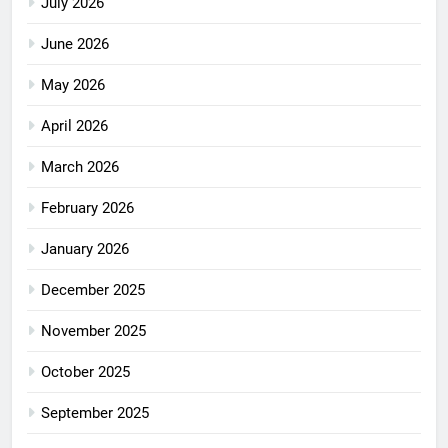
July 2026
June 2026
May 2026
April 2026
March 2026
February 2026
January 2026
December 2025
November 2025
October 2025
September 2025