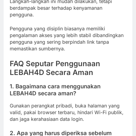
Langkah-langkah ini mudah dilakukan, tetapi
berdampak besar terhadap kenyamanan
pengguna.
Pengguna yang disiplin biasanya memiliki
pengalaman akses yang lebih stabil dibandingkan
pengguna yang sering berpindah link tanpa
memastikan sumbernya.
FAQ Seputar Penggunaan
LEBAH4D Secara Aman
1. Bagaimana cara menggunakan
LEBAH4D secara aman?
Gunakan perangkat pribadi, buka halaman yang
valid, pakai browser terbaru, hindari Wi-Fi publik,
dan jaga kerahasiaan data login.
2. Apa yang harus diperiksa sebelum