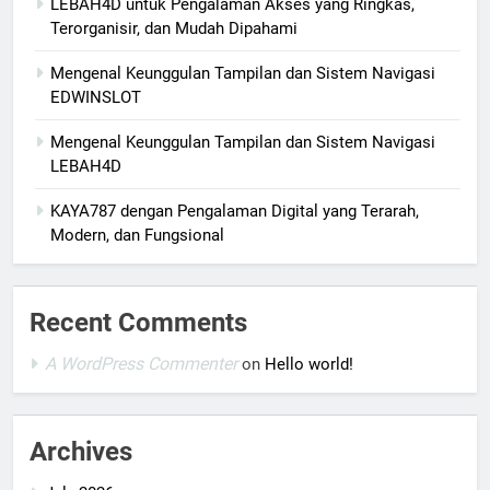
LEBAH4D untuk Pengalaman Akses yang Ringkas,
Terorganisir, dan Mudah Dipahami
Mengenal Keunggulan Tampilan dan Sistem Navigasi
EDWINSLOT
Mengenal Keunggulan Tampilan dan Sistem Navigasi
LEBAH4D
KAYA787 dengan Pengalaman Digital yang Terarah,
Modern, dan Fungsional
Recent Comments
A WordPress Commenter
on
Hello world!
Archives