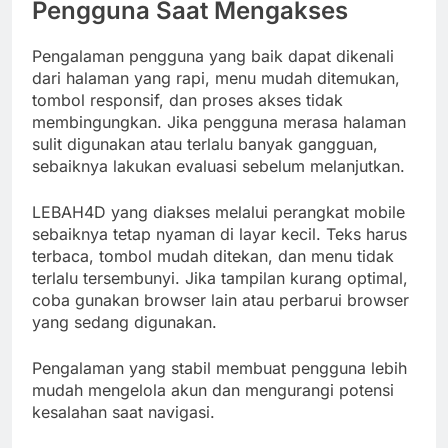
Pengguna Saat Mengakses
Pengalaman pengguna yang baik dapat dikenali
dari halaman yang rapi, menu mudah ditemukan,
tombol responsif, dan proses akses tidak
membingungkan. Jika pengguna merasa halaman
sulit digunakan atau terlalu banyak gangguan,
sebaiknya lakukan evaluasi sebelum melanjutkan.
LEBAH4D yang diakses melalui perangkat mobile
sebaiknya tetap nyaman di layar kecil. Teks harus
terbaca, tombol mudah ditekan, dan menu tidak
terlalu tersembunyi. Jika tampilan kurang optimal,
coba gunakan browser lain atau perbarui browser
yang sedang digunakan.
Pengalaman yang stabil membuat pengguna lebih
mudah mengelola akun dan mengurangi potensi
kesalahan saat navigasi.