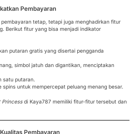
ngkatkan Pembayaran
pembayaran tetap, tetapi juga menghadirkan fitur
 Berikut fitur yang bisa menjadi indikator
n putaran gratis yang disertai pengganda
ang, simbol jatuh dan digantikan, menciptakan
 satu putaran.
ee spins untuk mempercepat peluang menang besar.
t Princess
di Kaya787 memiliki fitur-fitur tersebut dan
 Kualitas Pembayaran