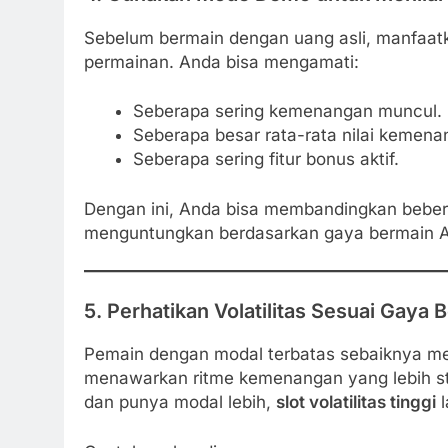
Sebelum bermain dengan uang asli, manfaatk
permainan. Anda bisa mengamati:
Seberapa sering kemenangan muncul.
Seberapa besar rata-rata nilai kemena
Seberapa sering fitur bonus aktif.
Dengan ini, Anda bisa membandingkan beber
menguntungkan berdasarkan gaya bermain 
5. Perhatikan Volatilitas Sesuai Gaya 
Pemain dengan modal terbatas sebaiknya m
menawarkan ritme kemenangan yang lebih sta
dan punya modal lebih,
slot volatilitas tinggi
l