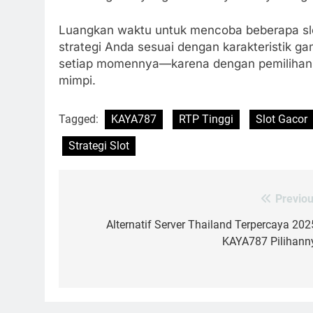
Luangkan waktu untuk mencoba beberapa slot
strategi Anda sesuai dengan karakteristik ga
setiap momennya—karena dengan pemilihan 
mimpi.
Tagged:
KAYA787
RTP Tinggi
Slot Gacor
Strategi Slot
Previou
Post
navigation
Alternatif Server Thailand Terpercaya 202
KAYA787 Pilihann