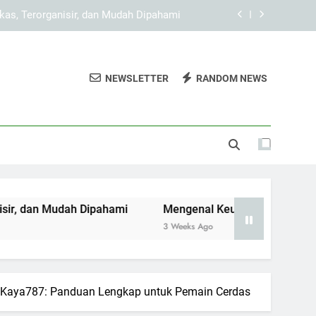
s, Terorganisir, dan Mudah Dipahami
ilan dan Sistem Navigasi EDWINSLOT
ampilan dan Sistem Navigasi LEBAH4D
NEWSLETTER
RANDOM NEWS
gkas, Terorganisir, dan Lebih Efisien
han Terbaik Untuk Buah Hati Anda.
s, Terorganisir, dan Mudah Dipahami
ilan dan Sistem Navigasi EDWINSLOT
ampilan dan Sistem Navigasi LEBAH4D
dah Dipahami
Mengenal Keunggulan Tampilan dan Sist
3 Weeks Ago
 Kaya787: Panduan Lengkap untuk Pemain Cerdas