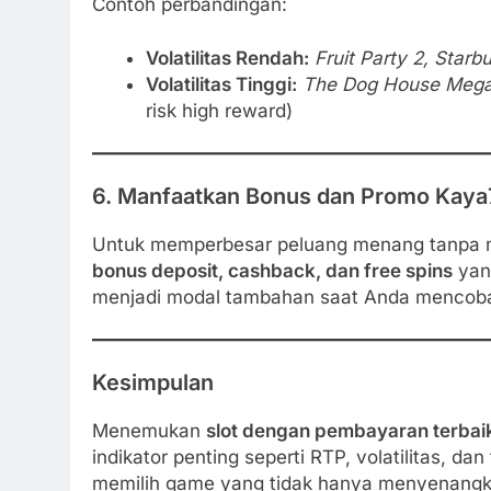
Contoh perbandingan:
Volatilitas Rendah:
Fruit Party 2, Starbu
Volatilitas Tinggi:
The Dog House Mega
risk high reward)
6. Manfaatkan Bonus dan Promo Kaya
Untuk memperbesar peluang menang tanpa m
bonus deposit, cashback, dan free spins
yang
menjadi modal tambahan saat Anda mencoba 
Kesimpulan
Menemukan
slot dengan pembayaran terbai
indikator penting seperti RTP, volatilitas, da
memilih game yang tidak hanya menyenangka