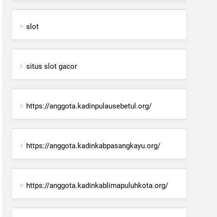
slot
situs slot gacor
https://anggota.kadinpulausebetul.org/
https://anggota.kadinkabpasangkayu.org/
https://anggota.kadinkablimapuluhkota.org/