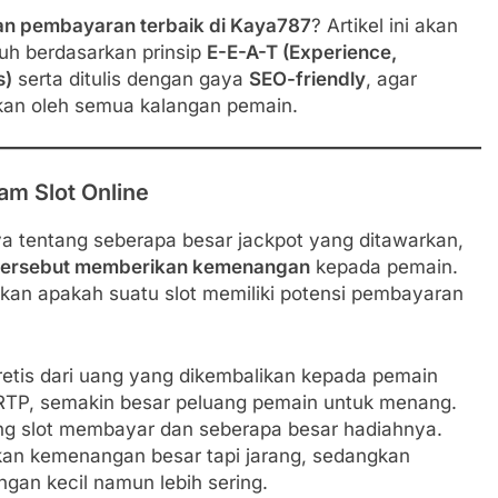
an pembayaran terbaik di Kaya787
? Artikel ini akan
h berdasarkan prinsip
E-E-A-T (Experience,
s)
serta ditulis dengan gaya
SEO-friendly
, agar
kan oleh semua kalangan pemain.
am Slot Online
 tentang seberapa besar jackpot yang ditawarkan,
e tersebut memberikan kemenangan
kepada pemain.
kan apakah suatu slot memiliki potensi pembayaran
etis dari uang yang dikembalikan kepada pemain
 RTP, semakin besar peluang pemain untuk menang.
g slot membayar dan seberapa besar hadiahnya.
n kemenangan besar tapi jarang, sedangkan
an kecil namun lebih sering.