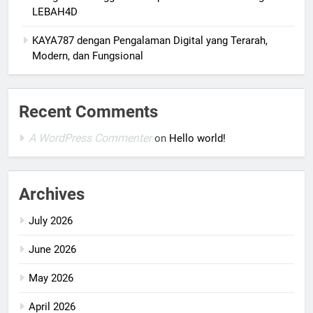
LEBAH4D
KAYA787 dengan Pengalaman Digital yang Terarah,
Modern, dan Fungsional
Recent Comments
A WordPress Commenter
on
Hello world!
Archives
July 2026
June 2026
May 2026
April 2026