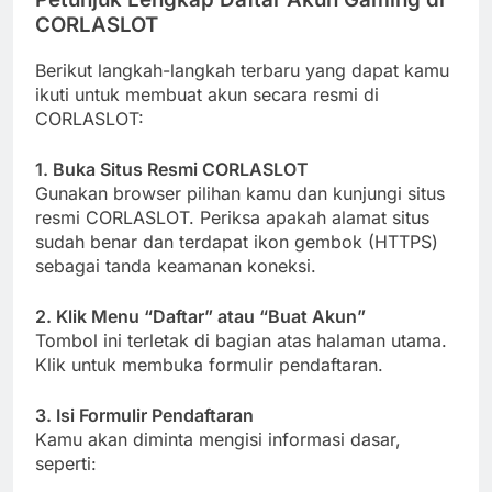
CORLASLOT
Berikut langkah-langkah terbaru yang dapat kamu
ikuti untuk membuat akun secara resmi di
CORLASLOT:
1. Buka Situs Resmi CORLASLOT
Gunakan browser pilihan kamu dan kunjungi situs
resmi CORLASLOT. Periksa apakah alamat situs
sudah benar dan terdapat ikon gembok (HTTPS)
sebagai tanda keamanan koneksi.
2. Klik Menu “Daftar” atau “Buat Akun”
Tombol ini terletak di bagian atas halaman utama.
Klik untuk membuka formulir pendaftaran.
3. Isi Formulir Pendaftaran
Kamu akan diminta mengisi informasi dasar,
seperti: