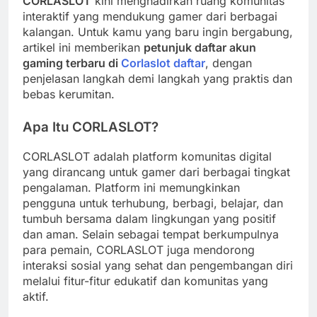
CORLASLOT
kini menghadirkan ruang komunitas
interaktif yang mendukung gamer dari berbagai
kalangan. Untuk kamu yang baru ingin bergabung,
artikel ini memberikan
petunjuk daftar akun
gaming terbaru di
Corlaslot daftar
, dengan
penjelasan langkah demi langkah yang praktis dan
bebas kerumitan.
Apa Itu CORLASLOT?
CORLASLOT adalah platform komunitas digital
yang dirancang untuk gamer dari berbagai tingkat
pengalaman. Platform ini memungkinkan
pengguna untuk terhubung, berbagi, belajar, dan
tumbuh bersama dalam lingkungan yang positif
dan aman. Selain sebagai tempat berkumpulnya
para pemain, CORLASLOT juga mendorong
interaksi sosial yang sehat dan pengembangan diri
melalui fitur-fitur edukatif dan komunitas yang
aktif.