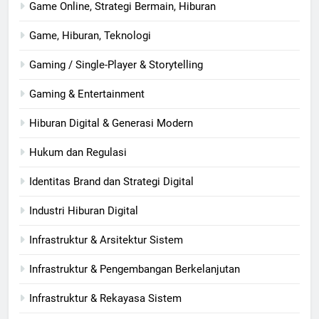
Game Online, Strategi Bermain, Hiburan
Game, Hiburan, Teknologi
Gaming / Single-Player & Storytelling
Gaming & Entertainment
Hiburan Digital & Generasi Modern
Hukum dan Regulasi
Identitas Brand dan Strategi Digital
Industri Hiburan Digital
Infrastruktur & Arsitektur Sistem
Infrastruktur & Pengembangan Berkelanjutan
Infrastruktur & Rekayasa Sistem