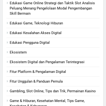
Edukasi Game Online Strategi dan Taktik Slot Analisis
Peluang Menang Pengelolaan Modal Pengembangan
Skill Bermain
Edukasi Game, Teknologi Hiburan
Edukasi Kesalahan Akses Digital
Edukasi Pengguna Digital
Ekosistem
Ekosistem Digital dan Pengalaman Terintegrasi
Fitur Platform & Pengalaman Digital
Fitur Unggulan & Panduan Pemula
Gambling, Slot Online, Tips dan Trik, Permainan Kasino
Game & Hiburan, Kesehatan Mental, Tips Game,
Kesehatan & Kebugaran