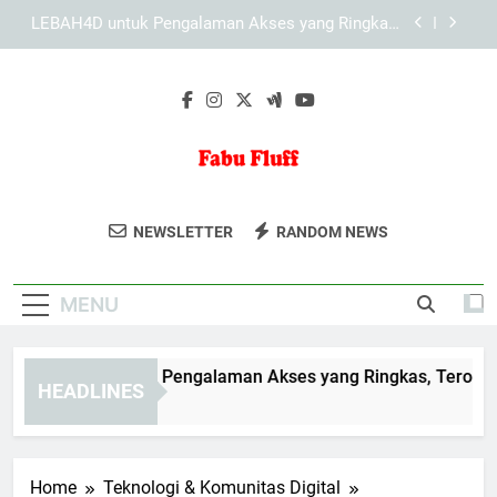
Skip
Mengenal Keunggulan Tampilan dan Sistem
to
Navigasi EDWINSLOT
content
Mengenal Keunggulan Tampilan dan Sistem
Navigasi LEBAH4D
EDWINSLOT untuk Pengalaman Akses yang
Ringkas, Terorganisir, dan Lebih Efisien
LEBAH4D untuk Pengalaman Akses yang Ringkas,
Terorganisir, dan Mudah Dipahami
Fabu Fluff
Temukan Pakaian Anak Yang
Mengenal Keunggulan Tampilan dan Sistem
NEWSLETTER
RANDOM NEWS
Navigasi EDWINSLOT
Berkualitas Dan Stylish Dari Fabu Fluff.
Mengenal Keunggulan Tampilan dan Sistem
Pilihan Terbaik Untuk Buah Hati Anda.
Navigasi LEBAH4D
MENU
WINSLOT untuk Pengalaman Akses yang Ringkas, Terorganisir,
HEADLINES
Week Ago
Home
Teknologi & Komunitas Digital