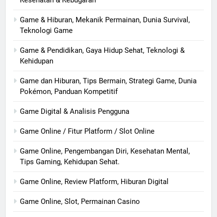
Game & Hiburan, Mekanik Permainan, Dunia Survival,
Teknologi Game
Game & Pendidikan, Gaya Hidup Sehat, Teknologi &
Kehidupan
Game dan Hiburan, Tips Bermain, Strategi Game, Dunia
Pokémon, Panduan Kompetitif
Game Digital & Analisis Pengguna
Game Online / Fitur Platform / Slot Online
Game Online, Pengembangan Diri, Kesehatan Mental,
Tips Gaming, Kehidupan Sehat.
Game Online, Review Platform, Hiburan Digital
Game Online, Slot, Permainan Casino