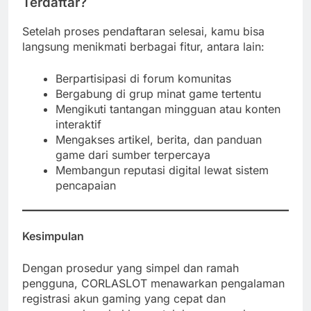
Terdaftar?
Setelah proses pendaftaran selesai, kamu bisa
langsung menikmati berbagai fitur, antara lain:
Berpartisipasi di forum komunitas
Bergabung di grup minat game tertentu
Mengikuti tantangan mingguan atau konten
interaktif
Mengakses artikel, berita, dan panduan
game dari sumber terpercaya
Membangun reputasi digital lewat sistem
pencapaian
Kesimpulan
Dengan prosedur yang simpel dan ramah
pengguna, CORLASLOT menawarkan pengalaman
registrasi akun gaming yang cepat dan