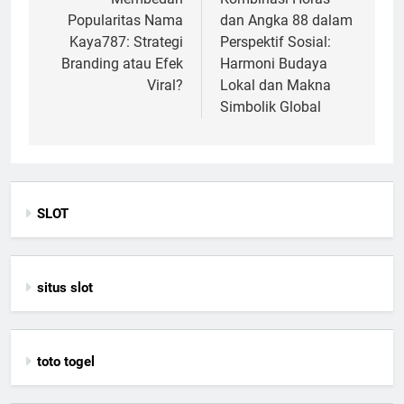
navigation
Popularitas Nama
dan Angka 88 dalam
Kaya787: Strategi
Perspektif Sosial:
Branding atau Efek
Harmoni Budaya
Viral?
Lokal dan Makna
Simbolik Global
SLOT
situs slot
toto togel