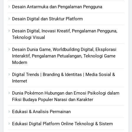
Desain Antarmuka dan Pengalaman Pengguna
Desain Digital dan Struktur Platform
Desain Digital, Inovasi Kreatif, Pengalaman Pengguna,
Teknologi Visual
Desain Dunia Game, Worldbuilding Digital, Eksplorasi
Interaktif, Pengalaman Petualangan, Teknologi Game
Modern
Digital Trends | Branding & Identitas | Media Sosial &
Internet
Dunia Pokémon Hubungan dan Emosi Psikologi dalam
Fiksi Budaya Populer Narasi dan Karakter
Edukasi & Analisis Permainan
Edukasi Digital Platform Online Teknologi & Sistem