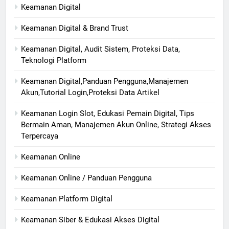
Keamanan Digital
Keamanan Digital & Brand Trust
Keamanan Digital, Audit Sistem, Proteksi Data,
Teknologi Platform
Keamanan Digital,Panduan Pengguna,Manajemen
Akun,Tutorial Login,Proteksi Data Artikel
Keamanan Login Slot, Edukasi Pemain Digital, Tips
Bermain Aman, Manajemen Akun Online, Strategi Akses
Terpercaya
Keamanan Online
Keamanan Online / Panduan Pengguna
Keamanan Platform Digital
Keamanan Siber & Edukasi Akses Digital