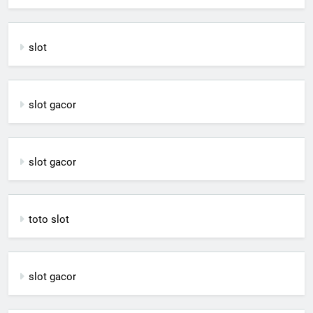
slot
slot gacor
slot gacor
toto slot
slot gacor