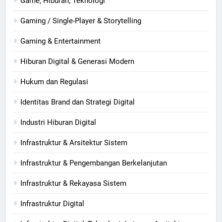
Game, Hiburan, Teknologi
Gaming / Single-Player & Storytelling
Gaming & Entertainment
Hiburan Digital & Generasi Modern
Hukum dan Regulasi
Identitas Brand dan Strategi Digital
Industri Hiburan Digital
Infrastruktur & Arsitektur Sistem
Infrastruktur & Pengembangan Berkelanjutan
Infrastruktur & Rekayasa Sistem
Infrastruktur Digital