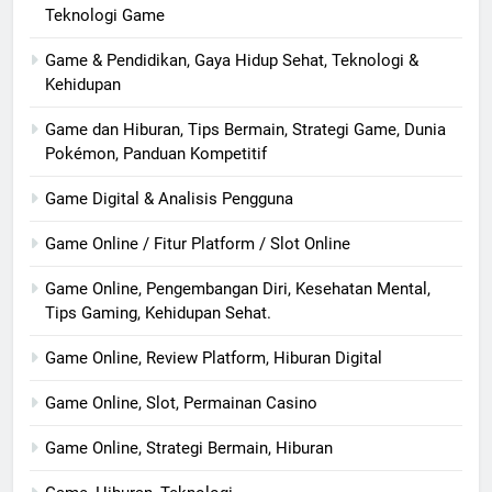
Teknologi Game
Game & Pendidikan, Gaya Hidup Sehat, Teknologi &
Kehidupan
Game dan Hiburan, Tips Bermain, Strategi Game, Dunia
Pokémon, Panduan Kompetitif
Game Digital & Analisis Pengguna
Game Online / Fitur Platform / Slot Online
Game Online, Pengembangan Diri, Kesehatan Mental,
Tips Gaming, Kehidupan Sehat.
Game Online, Review Platform, Hiburan Digital
Game Online, Slot, Permainan Casino
Game Online, Strategi Bermain, Hiburan