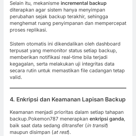
Selain itu, mekanisme
incremental backup
diterapkan agar sistem hanya menyimpan
perubahan sejak backup terakhir, sehingga
menghemat ruang penyimpanan dan mempercepat
proses replikasi.
Sistem otomatis ini dikendalikan oleh dashboard
terpusat yang memonitor status setiap backup,
memberikan notifikasi real-time bila terjadi
kegagalan, serta melakukan uji integritas data
secara rutin untuk memastikan file cadangan tetap
valid.
4. Enkripsi dan Keamanan Lapisan Backup
Keamanan menjadi prioritas dalam setiap tahapan
backup.Pokemon787 menerapkan
enkripsi ganda
,
baik saat data sedang ditransfer (
in transit
)
maupun disimpan (
at rest
).