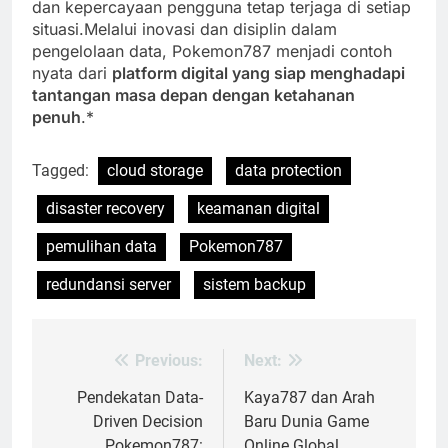
dan kepercayaan pengguna tetap terjaga di setiap
situasi.Melalui inovasi dan disiplin dalam
pengelolaan data, Pokemon787 menjadi contoh
nyata dari
platform digital yang siap menghadapi
tantangan masa depan dengan ketahanan
penuh
.*
Tagged:
cloud storage
data protection
disaster recovery
keamanan digital
pemulihan data
Pokemon787
redundansi server
sistem backup
Previous:
Next:
Post
navigation
Pendekatan Data-
Kaya787 dan Arah
Driven Decision
Baru Dunia Game
Pokemon787:
Online Global