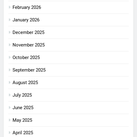
February 2026
January 2026
December 2025
November 2025
October 2025
September 2025
August 2025
July 2025
June 2025
May 2025
April 2025