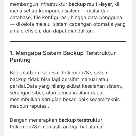
membangun infrastruktur
backup multi-layer
, di
mana setiap komponen sistem — mulai dari
database, file konfigurasi, hingga data pengguna
— dikelola melalui sistem cadangan otomatis yang
aman, efisien, dan dapat diandalkan.
1. Mengapa Sistem Backup Terstruktur
Penting
Bagi platform sebesar Pokemon787, sistem
backup tidak bisa lagi bersifat manual atau
parsial.Data yang hilang akibat kesalahan sistem,
serangan siber, atau bencana alam dapat
menimbulkan kerugian besar, baik secara teknis
maupun reputasi.
Dengan menerapkan
backup terstruktur
,
Pokemon787 memastikan tiga hal utama: