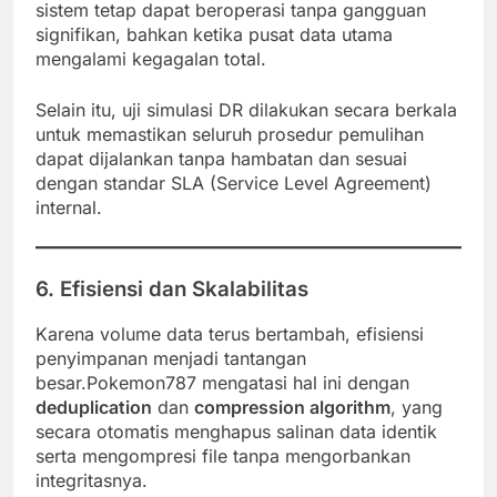
sistem tetap dapat beroperasi tanpa gangguan
signifikan, bahkan ketika pusat data utama
mengalami kegagalan total.
Selain itu, uji simulasi DR dilakukan secara berkala
untuk memastikan seluruh prosedur pemulihan
dapat dijalankan tanpa hambatan dan sesuai
dengan standar SLA (Service Level Agreement)
internal.
6. Efisiensi dan Skalabilitas
Karena volume data terus bertambah, efisiensi
penyimpanan menjadi tantangan
besar.Pokemon787 mengatasi hal ini dengan
deduplication
dan
compression algorithm
, yang
secara otomatis menghapus salinan data identik
serta mengompresi file tanpa mengorbankan
integritasnya.