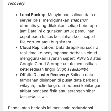
recovery
.
Local Backup:
Menyimpan salinan data di
server lokal menggunakan
snapshot
otomatis yang dilakukan setiap beberapa
jam.Data ini digunakan untuk pemulihan
cepat pada kasus kesalahan kecil seperti
file corrupt atau bug sistem.
Cloud Replication:
Data direplikasi secara
real-time ke penyimpanan berbasis cloud
menggunakan layanan seperti AWS S3 atau
Google Cloud Storage untuk memastikan
ketersediaan tinggi (
high availability
).
Offsite Disaster Recovery:
Salinan data
tambahan disimpan di pusat data berbeda
wilayah, melindungi dari potensi kehilangan
akibat bencana fisik atau serangan siber
besar-besaran.
Pendekatan berlapis ini menjamin
redundansi