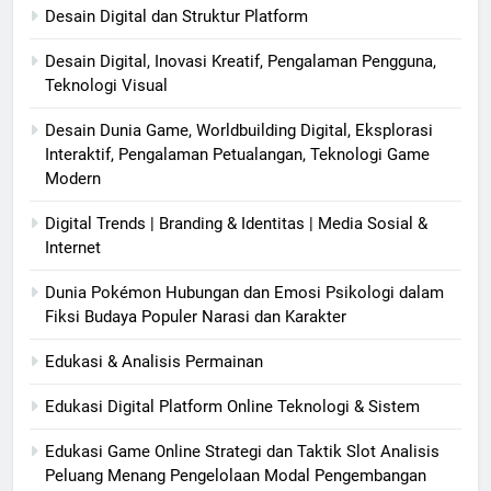
Desain Digital dan Struktur Platform
Desain Digital, Inovasi Kreatif, Pengalaman Pengguna,
Teknologi Visual
Desain Dunia Game, Worldbuilding Digital, Eksplorasi
Interaktif, Pengalaman Petualangan, Teknologi Game
Modern
Digital Trends | Branding & Identitas | Media Sosial &
Internet
Dunia Pokémon Hubungan dan Emosi Psikologi dalam
Fiksi Budaya Populer Narasi dan Karakter
Edukasi & Analisis Permainan
Edukasi Digital Platform Online Teknologi & Sistem
Edukasi Game Online Strategi dan Taktik Slot Analisis
Peluang Menang Pengelolaan Modal Pengembangan