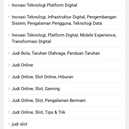
Inovasi Teknologi Platform Digital
Inovasi Teknologi, Infrastruktur Digital, Pengembangan
Sistem, Pengalaman Pengguna, Teknologi Data
Inovasi Teknologi, Platform Digital, Mobile Experience,
Transformasi Digital
Judi Bola, Taruhan Olahraga, Panduan Taruhan
Judi Online
Judi Online, Slot Online, Hiburan
Judi Online, Slot, Gaming
Judi Online, Slot, Pengalaman Bermain
Judi Online, Slot, Tips & Trik
judi slot