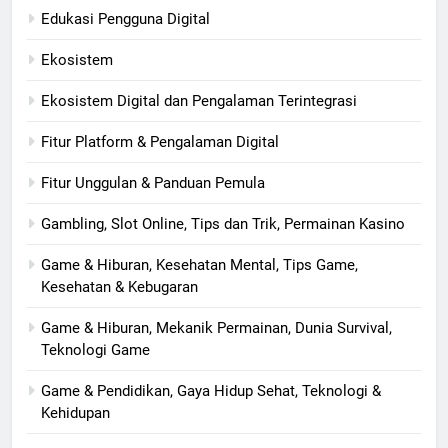
Edukasi Pengguna Digital
Ekosistem
Ekosistem Digital dan Pengalaman Terintegrasi
Fitur Platform & Pengalaman Digital
Fitur Unggulan & Panduan Pemula
Gambling, Slot Online, Tips dan Trik, Permainan Kasino
Game & Hiburan, Kesehatan Mental, Tips Game,
Kesehatan & Kebugaran
Game & Hiburan, Mekanik Permainan, Dunia Survival,
Teknologi Game
Game & Pendidikan, Gaya Hidup Sehat, Teknologi &
Kehidupan