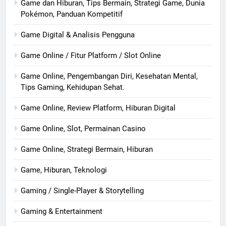
Game dan Hiburan, Tips Bermain, Strategi Game, Dunia
Pokémon, Panduan Kompetitif
Game Digital & Analisis Pengguna
Game Online / Fitur Platform / Slot Online
Game Online, Pengembangan Diri, Kesehatan Mental,
Tips Gaming, Kehidupan Sehat.
Game Online, Review Platform, Hiburan Digital
Game Online, Slot, Permainan Casino
Game Online, Strategi Bermain, Hiburan
Game, Hiburan, Teknologi
Gaming / Single-Player & Storytelling
Gaming & Entertainment