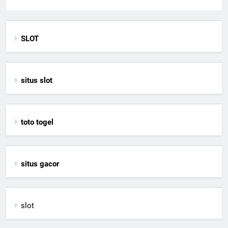
SLOT
situs slot
toto togel
situs gacor
slot