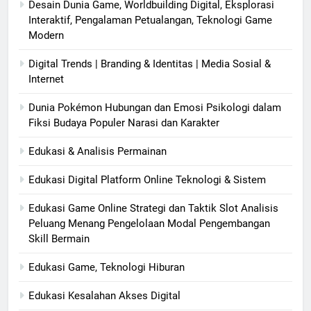
Desain Dunia Game, Worldbuilding Digital, Eksplorasi
Interaktif, Pengalaman Petualangan, Teknologi Game
Modern
Digital Trends | Branding & Identitas | Media Sosial &
Internet
Dunia Pokémon Hubungan dan Emosi Psikologi dalam
Fiksi Budaya Populer Narasi dan Karakter
Edukasi & Analisis Permainan
Edukasi Digital Platform Online Teknologi & Sistem
Edukasi Game Online Strategi dan Taktik Slot Analisis
Peluang Menang Pengelolaan Modal Pengembangan
Skill Bermain
Edukasi Game, Teknologi Hiburan
Edukasi Kesalahan Akses Digital