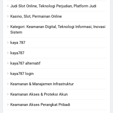
Judi Slot Online, Teknologi Perjudian, Platform Judi
Kasino, Slot, Permainan Online
Kategori: Keamanan Digital, Teknologi Informasi, Inovasi
Sistem
kaya 787
kaya787
kaya787 alternatif
kaya787 login
Keamanan & Manajemen Infrastruktur
Keamanan Akses & Proteksi Akun
Keamanan Akses Perangkat Pribadi