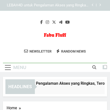
Skip
Mengenal Keunggulan Tampilan dan Sistem
to
Navigasi EDWINSLOT
content
Mengenal Keunggulan Tampilan dan Sistem
Navigasi LEBAH4D
EDWINSLOT untuk Pengalaman Akses yang
Ringkas, Terorganisir, dan Lebih Efisien
LEBAH4D untuk Pengalaman Akses yang Ringkas,
Terorganisir, dan Mudah Dipahami
Fabu Fluff
Temukan Pakaian Anak Yang
Mengenal Keunggulan Tampilan dan Sistem
NEWSLETTER
RANDOM NEWS
Navigasi EDWINSLOT
Berkualitas Dan Stylish Dari Fabu Fluff.
Mengenal Keunggulan Tampilan dan Sistem
Pilihan Terbaik Untuk Buah Hati Anda.
Navigasi LEBAH4D
MENU
WINSLOT untuk Pengalaman Akses yang Ringkas, Terorganisir,
HEADLINES
eeks Ago
Home