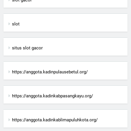
slot
situs slot gacor
https://anggota.kadinpulausebetul.org/
https://anggota.kadinkabpasangkayu.org/
https://anggota.kadinkablimapuluhkota.org/