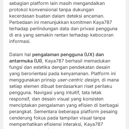
sebagian platform lain masih mengandalkan
protokol konvensional tanpa dukungan
kecerdasan buatan dalam deteksi ancaman.
Perbedaan ini menunjukkan komitmen Kaya787
terhadap perlindungan data dan privasi pengguna
di era yang semakin rentan terhadap kebocoran
informasi.
Dalam hal
pengalaman pengguna (UX) dan
antarmuka (UI)
, Kaya787 berhasil memadukan
fungsi dan estetika dengan pendekatan desain
yang berorientasi pada kenyamanan. Platform ini
menggunakan prinsip
user-centric design
, di mana
setiap elemen dibuat berdasarkan riset perilaku
pengguna. Navigasi yang intuitif, tata letak
responsif, dan desain visual yang konsisten
menciptakan pengalaman yang efisien di berbagai
perangkat. Sementara beberapa platform pesaing
cenderung fokus pada tampilan visual tanpa
memperhatikan efisiensi interaksi, Kaya787