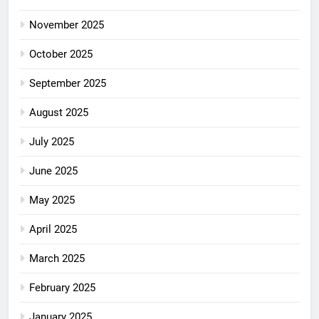
November 2025
October 2025
September 2025
August 2025
July 2025
June 2025
May 2025
April 2025
March 2025
February 2025
January 2025