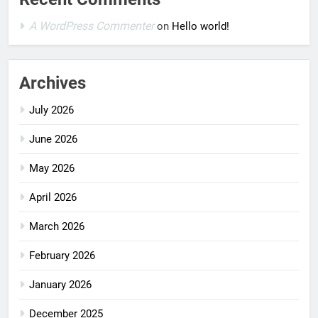
A WordPress Commenter
on
Hello world!
Archives
July 2026
June 2026
May 2026
April 2026
March 2026
February 2026
January 2026
December 2025