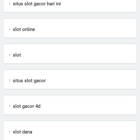
situs slot gacor hari ini
slot online
slot
situs slot gacor
slot gacor 4d
slot dana