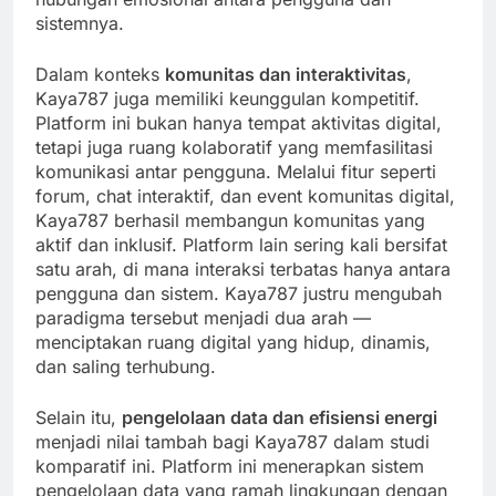
sistemnya.
Dalam konteks
komunitas dan interaktivitas
,
Kaya787 juga memiliki keunggulan kompetitif.
Platform ini bukan hanya tempat aktivitas digital,
tetapi juga ruang kolaboratif yang memfasilitasi
komunikasi antar pengguna. Melalui fitur seperti
forum, chat interaktif, dan event komunitas digital,
Kaya787 berhasil membangun komunitas yang
aktif dan inklusif. Platform lain sering kali bersifat
satu arah, di mana interaksi terbatas hanya antara
pengguna dan sistem. Kaya787 justru mengubah
paradigma tersebut menjadi dua arah —
menciptakan ruang digital yang hidup, dinamis,
dan saling terhubung.
Selain itu,
pengelolaan data dan efisiensi energi
menjadi nilai tambah bagi Kaya787 dalam studi
komparatif ini. Platform ini menerapkan sistem
pengelolaan data yang ramah lingkungan dengan