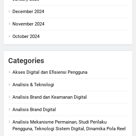
December 2024
November 2024
October 2024
Categories
Akses Digital dan Efisiensi Pengguna
Analisis & Teknologi
Analisis Brand dan Keamanan Digital
Analisis Brand Digital
Analisis Mekanisme Permainan, Studi Perilaku
Pengguna, Teknologi Sistem Digital, Dinamika Pola Reel