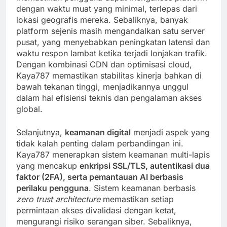
dengan waktu muat yang minimal, terlepas dari
lokasi geografis mereka. Sebaliknya, banyak
platform sejenis masih mengandalkan satu server
pusat, yang menyebabkan peningkatan latensi dan
waktu respon lambat ketika terjadi lonjakan trafik.
Dengan kombinasi CDN dan optimisasi cloud,
Kaya787 memastikan stabilitas kinerja bahkan di
bawah tekanan tinggi, menjadikannya unggul
dalam hal efisiensi teknis dan pengalaman akses
global.
Selanjutnya,
keamanan digital
menjadi aspek yang
tidak kalah penting dalam perbandingan ini.
Kaya787 menerapkan sistem keamanan multi-lapis
yang mencakup
enkripsi SSL/TLS, autentikasi dua
faktor (2FA), serta pemantauan AI berbasis
perilaku pengguna
. Sistem keamanan berbasis
zero trust architecture
memastikan setiap
permintaan akses divalidasi dengan ketat,
mengurangi risiko serangan siber. Sebaliknya,