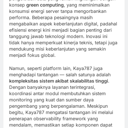
konsep
green computing
, yang meminimalkan
konsumsi energi server tanpa mengorbankan
performa. Beberapa pesaingnya masih
mengabaikan aspek keberlanjutan digital, padahal
efisiensi energi kini menjadi bagian penting dari
tanggung jawab teknologi modern. Inovasi ini
tidak hanya memperkuat kinerja teknis, tetapi juga
mendukung misi keberlanjutan yang semakin
menjadi fokus global.
Namun, seperti platform lain, Kaya787 juga
menghadapi tantangan — salah satunya adalah
kompleksitas sistem akibat skalabilitas tinggi
.
Dengan banyaknya layanan terintegrasi,
koordinasi antar modul membutuhkan sistem
monitoring yang kuat dan sumber daya
pengembang yang berpengalaman. Meskipun
begitu, Kaya787 mengatasi tantangan ini melalui
penerapan observability framework yang
mendalam, memastikan setiap komponen dapat