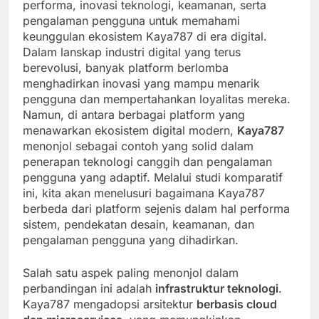
performa, inovasi teknologi, keamanan, serta
pengalaman pengguna untuk memahami
keunggulan ekosistem Kaya787 di era digital.
Dalam lanskap industri digital yang terus
berevolusi, banyak platform berlomba
menghadirkan inovasi yang mampu menarik
pengguna dan mempertahankan loyalitas mereka.
Namun, di antara berbagai platform yang
menawarkan ekosistem digital modern,
Kaya787
menonjol sebagai contoh yang solid dalam
penerapan teknologi canggih dan pengalaman
pengguna yang adaptif. Melalui studi komparatif
ini, kita akan menelusuri bagaimana Kaya787
berbeda dari platform sejenis dalam hal performa
sistem, pendekatan desain, keamanan, dan
pengalaman pengguna yang dihadirkan.
Salah satu aspek paling menonjol dalam
perbandingan ini adalah
infrastruktur teknologi
.
Kaya787 mengadopsi arsitektur
berbasis cloud