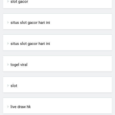
slot gacor
situs slot gacor hari ini
situs slot gacor hari ini
togel viral
slot
live draw hk