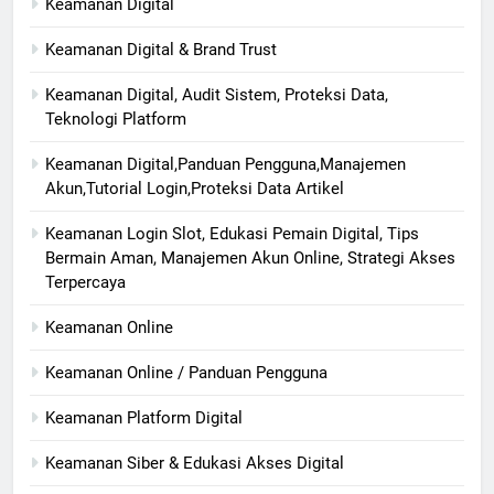
Keamanan Digital
Keamanan Digital & Brand Trust
Keamanan Digital, Audit Sistem, Proteksi Data,
Teknologi Platform
Keamanan Digital,Panduan Pengguna,Manajemen
Akun,Tutorial Login,Proteksi Data Artikel
Keamanan Login Slot, Edukasi Pemain Digital, Tips
Bermain Aman, Manajemen Akun Online, Strategi Akses
Terpercaya
Keamanan Online
Keamanan Online / Panduan Pengguna
Keamanan Platform Digital
Keamanan Siber & Edukasi Akses Digital