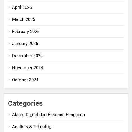
April 2025
March 2025
February 2025
January 2025
December 2024
November 2024
October 2024
Categories
Akses Digital dan Efisiensi Pengguna
Analisis & Teknologi