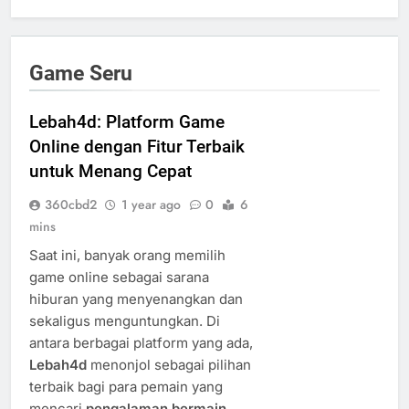
Game Seru
Lebah4d: Platform Game
Online dengan Fitur Terbaik
untuk Menang Cepat
360cbd2
1 year ago
0
6
mins
Saat ini, banyak orang memilih
game online sebagai sarana
hiburan yang menyenangkan dan
sekaligus menguntungkan. Di
antara berbagai platform yang ada,
Lebah4d
menonjol sebagai pilihan
terbaik bagi para pemain yang
mencari
pengalaman bermain