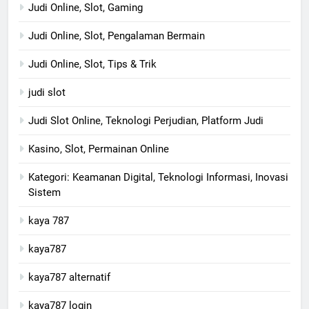
Judi Online, Slot, Gaming
Judi Online, Slot, Pengalaman Bermain
Judi Online, Slot, Tips & Trik
judi slot
Judi Slot Online, Teknologi Perjudian, Platform Judi
Kasino, Slot, Permainan Online
Kategori: Keamanan Digital, Teknologi Informasi, Inovasi
Sistem
kaya 787
kaya787
kaya787 alternatif
kaya787 login