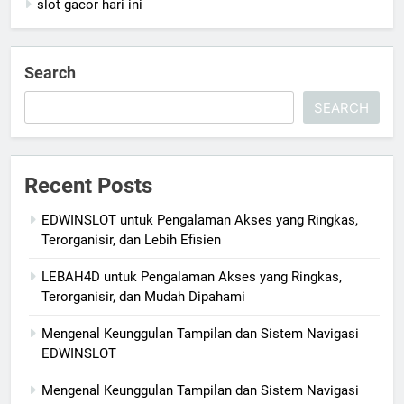
slot gacor hari ini
Search
SEARCH
Recent Posts
EDWINSLOT untuk Pengalaman Akses yang Ringkas,
Terorganisir, dan Lebih Efisien
LEBAH4D untuk Pengalaman Akses yang Ringkas,
Terorganisir, dan Mudah Dipahami
Mengenal Keunggulan Tampilan dan Sistem Navigasi
EDWINSLOT
Mengenal Keunggulan Tampilan dan Sistem Navigasi