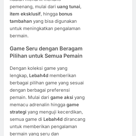
pemenang, mulai dari
uang tunai
,
item eksklusif
, hingga
bonus
tambahan
yang bisa digunakan
untuk meningkatkan pengalaman
bermain.
Game Seru dengan Beragam
Pilihan untuk Semua Pemain
Dengan koleksi game yang
lengkap,
Lebah4d
memberikan
berbagai pilihan game yang sesuai
dengan berbagai preferensi
pemain. Mulai dari
game aksi
yang
memacu adrenalin hingga
game
strategi
yang menguji kecerdikan,
semua game di
Lebah4d
dirancang
untuk memberikan pengalaman
bermain yang seru dan