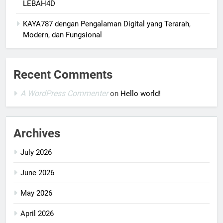
LEBAH4D
KAYA787 dengan Pengalaman Digital yang Terarah,
Modern, dan Fungsional
Recent Comments
A WordPress Commenter
on
Hello world!
Archives
July 2026
June 2026
May 2026
April 2026