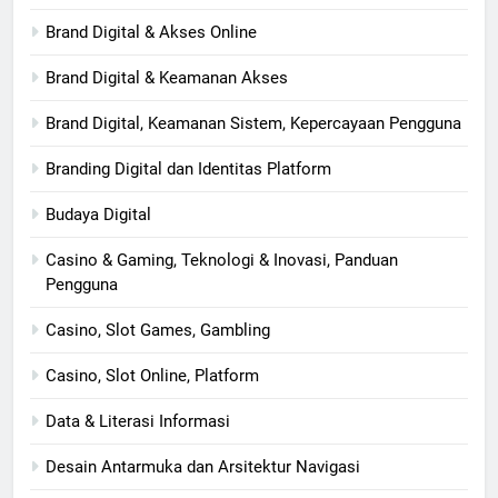
Brand Digital & Akses Online
Brand Digital & Keamanan Akses
Brand Digital, Keamanan Sistem, Kepercayaan Pengguna
Branding Digital dan Identitas Platform
Budaya Digital
Casino & Gaming, Teknologi & Inovasi, Panduan
Pengguna
Casino, Slot Games, Gambling
Casino, Slot Online, Platform
Data & Literasi Informasi
Desain Antarmuka dan Arsitektur Navigasi