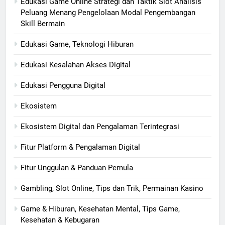
Edukasi Game Online Strategi dan Taktik Slot Analisis
Peluang Menang Pengelolaan Modal Pengembangan
Skill Bermain
Edukasi Game, Teknologi Hiburan
Edukasi Kesalahan Akses Digital
Edukasi Pengguna Digital
Ekosistem
Ekosistem Digital dan Pengalaman Terintegrasi
Fitur Platform & Pengalaman Digital
Fitur Unggulan & Panduan Pemula
Gambling, Slot Online, Tips dan Trik, Permainan Kasino
Game & Hiburan, Kesehatan Mental, Tips Game,
Kesehatan & Kebugaran