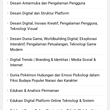
Desain Antarmuka dan Pengalaman Pengguna
Desain Digital dan Struktur Platform
Desain Digital, Inovasi Kreatif, Pengalaman Pengguna,
Teknologi Visual
Desain Dunia Game, Worldbuilding Digital, Eksplorasi
Interaktif, Pengalaman Petualangan, Teknologi Game
Modern
Digital Trends | Branding & Identitas | Media Sosial &
Internet
Dunia Pokémon Hubungan dan Emosi Psikologi dalam
Fiksi Budaya Populer Narasi dan Karakter
Edukasi & Analisis Permainan
Edukasi Digital Platform Online Teknologi & Sistem