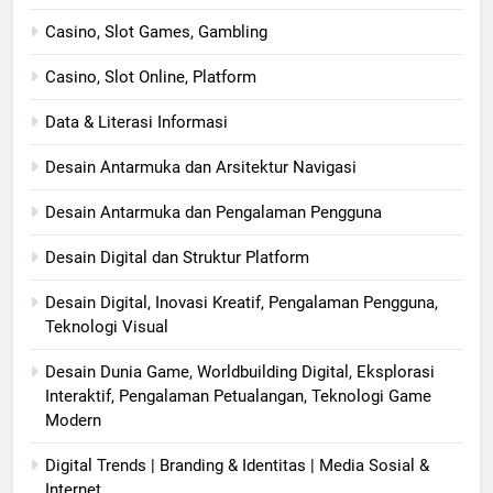
Casino, Slot Games, Gambling
Casino, Slot Online, Platform
Data & Literasi Informasi
Desain Antarmuka dan Arsitektur Navigasi
Desain Antarmuka dan Pengalaman Pengguna
Desain Digital dan Struktur Platform
Desain Digital, Inovasi Kreatif, Pengalaman Pengguna,
Teknologi Visual
Desain Dunia Game, Worldbuilding Digital, Eksplorasi
Interaktif, Pengalaman Petualangan, Teknologi Game
Modern
Digital Trends | Branding & Identitas | Media Sosial &
Internet