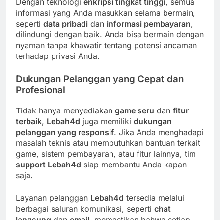
Dengan teknologi
enkripsi tingkat tinggi
, semua
informasi yang Anda masukkan selama bermain,
seperti
data pribadi
dan
informasi pembayaran
,
dilindungi dengan baik. Anda bisa bermain dengan
nyaman tanpa khawatir tentang potensi ancaman
terhadap privasi Anda.
Dukungan Pelanggan yang Cepat dan
Profesional
Tidak hanya menyediakan
game seru
dan
fitur
terbaik
,
Lebah4d
juga memiliki
dukungan
pelanggan yang responsif
. Jika Anda menghadapi
masalah teknis atau membutuhkan bantuan terkait
game, sistem pembayaran, atau fitur lainnya, tim
support Lebah4d
siap membantu Anda kapan
saja.
Layanan pelanggan
Lebah4d
tersedia melalui
berbagai saluran komunikasi, seperti
chat
langsung
dan
email
, memastikan bahwa setiap