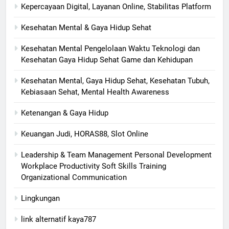
Kepercayaan Digital, Layanan Online, Stabilitas Platform
Kesehatan Mental & Gaya Hidup Sehat
Kesehatan Mental Pengelolaan Waktu Teknologi dan
Kesehatan Gaya Hidup Sehat Game dan Kehidupan
Kesehatan Mental, Gaya Hidup Sehat, Kesehatan Tubuh,
Kebiasaan Sehat, Mental Health Awareness
Ketenangan & Gaya Hidup
Keuangan Judi, HORAS88, Slot Online
Leadership & Team Management Personal Development
Workplace Productivity Soft Skills Training
Organizational Communication
Lingkungan
link alternatif kaya787