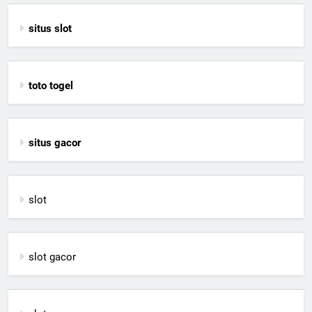
situs slot
toto togel
situs gacor
slot
slot gacor