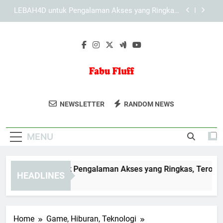
Skip
Mengenal Keunggulan Tampilan dan Sistem
to
Navigasi EDWINSLOT
content
Mengenal Keunggulan Tampilan dan Sistem
Navigasi LEBAH4D
EDWINSLOT untuk Pengalaman Akses yang
Ringkas, Terorganisir, dan Lebih Efisien
LEBAH4D untuk Pengalaman Akses yang Ringkas,
Terorganisir, dan Mudah Dipahami
Fabu Fluff
Temukan Pakaian Anak Yang
Mengenal Keunggulan Tampilan dan Sistem
NEWSLETTER
RANDOM NEWS
Navigasi EDWINSLOT
Berkualitas Dan Stylish Dari Fabu Fluff.
Mengenal Keunggulan Tampilan dan Sistem
Pilihan Terbaik Untuk Buah Hati Anda.
Navigasi LEBAH4D
MENU
WINSLOT untuk Pengalaman Akses yang Ringkas, Terorganisir,
HEADLINES
Weeks Ago
Home
Game, Hiburan, Teknologi