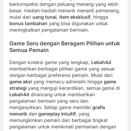
berkompetisi dengan peluang menang yang lebih
besar. Hadiah-hadiah menarik menanti pemenang,
mulai dari
uang tunai
,
item eksklusif
, hingga
bonus tambahan
yang bisa digunakan untuk
meningkatkan pengalaman bermain.
Game Seru dengan Beragam Pilihan untuk
Semua Pemain
Dengan koleksi game yang lengkap,
Lebah4d
memberikan berbagai pilihan game yang sesuai
dengan berbagai preferensi pemain. Mulai dari
game aksi
yang memacu adrenalin hingga
game
strategi
yang menguji kecerdikan, semua game di
Lebah4d
dirancang untuk memberikan
pengalaman bermain yang seru dan
mengasyikkan. Setiap game memiliki
grafis
menarik
dan
gameplay intuitif
, yang
memungkinkan pemain dari berbagai tingkat
pengalaman untuk menikmati permainan dengan