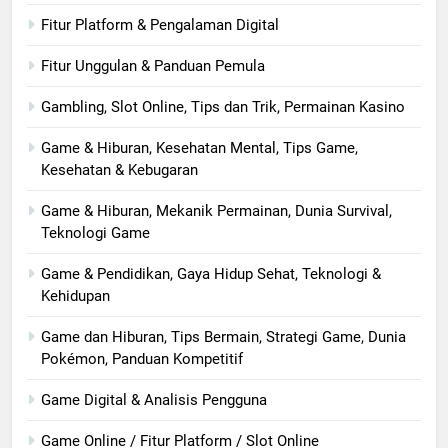
Fitur Platform & Pengalaman Digital
Fitur Unggulan & Panduan Pemula
Gambling, Slot Online, Tips dan Trik, Permainan Kasino
Game & Hiburan, Kesehatan Mental, Tips Game,
Kesehatan & Kebugaran
Game & Hiburan, Mekanik Permainan, Dunia Survival,
Teknologi Game
Game & Pendidikan, Gaya Hidup Sehat, Teknologi &
Kehidupan
Game dan Hiburan, Tips Bermain, Strategi Game, Dunia
Pokémon, Panduan Kompetitif
Game Digital & Analisis Pengguna
Game Online / Fitur Platform / Slot Online