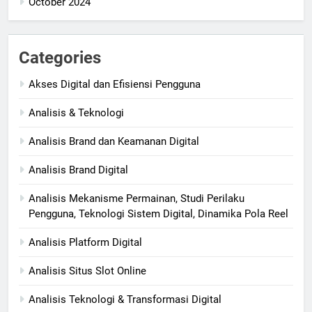
October 2024
Categories
Akses Digital dan Efisiensi Pengguna
Analisis & Teknologi
Analisis Brand dan Keamanan Digital
Analisis Brand Digital
Analisis Mekanisme Permainan, Studi Perilaku
Pengguna, Teknologi Sistem Digital, Dinamika Pola Reel
Analisis Platform Digital
Analisis Situs Slot Online
Analisis Teknologi & Transformasi Digital