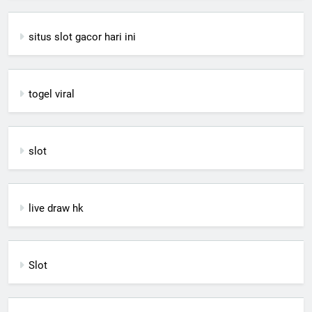
situs slot gacor hari ini
togel viral
slot
live draw hk
Slot