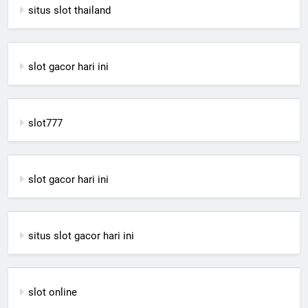
situs slot thailand
slot gacor hari ini
slot777
slot gacor hari ini
situs slot gacor hari ini
slot online