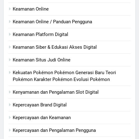
Keamanan Online
Keamanan Online / Panduan Pengguna
Keamanan Platform Digital
Keamanan Siber & Edukasi Akses Digital
Keamanan Situs Judi Online
Kekuatan Pokémon Pokémon Generasi Baru Teori
Pokémon Karakter Pokémon Evolusi Pokémon
Kenyamanan dan Pengalaman Slot Digital
Kepercayaan Brand Digital
Kepercayaan dan Keamanan
Kepercayaan dan Pengalaman Pengguna