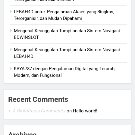
LEBAH4D untuk Pengalaman Akses yang Ringkas,
Terorganisir, dan Mudah Dipahami
Mengenal Keunggulan Tampilan dan Sistem Navigasi
EDWINSLOT
Mengenal Keunggulan Tampilan dan Sistem Navigasi
LEBAH4D
KAYA787 dengan Pengalaman Digital yang Terarah,
Modern, dan Fungsional
Recent Comments
A WordPress Commenter
on
Hello world!