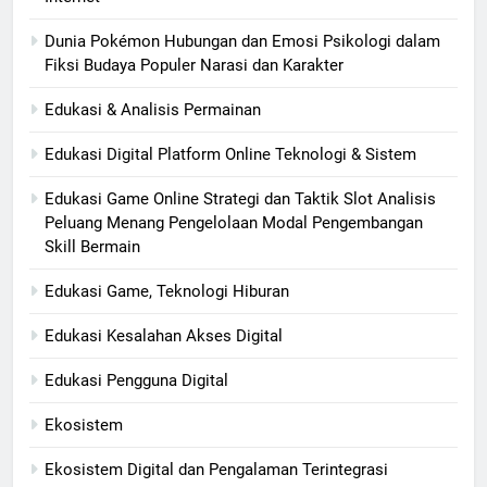
Dunia Pokémon Hubungan dan Emosi Psikologi dalam
Fiksi Budaya Populer Narasi dan Karakter
Edukasi & Analisis Permainan
Edukasi Digital Platform Online Teknologi & Sistem
Edukasi Game Online Strategi dan Taktik Slot Analisis
Peluang Menang Pengelolaan Modal Pengembangan
Skill Bermain
Edukasi Game, Teknologi Hiburan
Edukasi Kesalahan Akses Digital
Edukasi Pengguna Digital
Ekosistem
Ekosistem Digital dan Pengalaman Terintegrasi