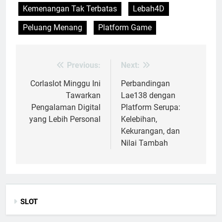
Kemenangan Tak Terbatas
Lebah4D
Peluang Menang
Platform Game
Previous:
Next:
Post
navigation
Corlaslot Minggu Ini
Perbandingan
Tawarkan
Lae138 dengan
Pengalaman Digital
Platform Serupa:
yang Lebih Personal
Kelebihan,
Kekurangan, dan
Nilai Tambah
SLOT