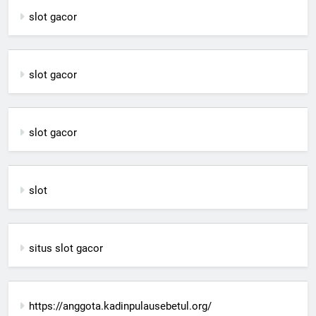
slot gacor
slot gacor
slot gacor
slot
situs slot gacor
https://anggota.kadinpulausebetul.org/