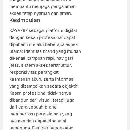
membantu menjaga pengalaman
akses tetap nyaman dan aman.
Kesimpulan
KAYA787 sebagai platform digital
dengan kesan profesional dapat
dipahami melalui beberapa aspek
utama: identitas brand yang mudah
dikenali, tampilan rapi, navigasi
jelas, sistem akses terstruktur,
responsivitas perangkat,
keamanan akun, serta informasi
yang disampaikan secara objektif.
Kesan profesional tidak hanya
dibangun dari visual, tetapi juga
dari cara sebuah brand
memberikan pengalaman yang
nyaman dan dapat dipahami
pengguna. Dengan pendekatan