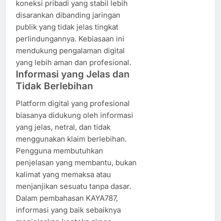
koneksi pribadi yang stabil lebih
disarankan dibanding jaringan
publik yang tidak jelas tingkat
perlindungannya. Kebiasaan ini
mendukung pengalaman digital
yang lebih aman dan profesional.
Informasi yang Jelas dan
Tidak Berlebihan
Platform digital yang profesional
biasanya didukung oleh informasi
yang jelas, netral, dan tidak
menggunakan klaim berlebihan.
Pengguna membutuhkan
penjelasan yang membantu, bukan
kalimat yang memaksa atau
menjanjikan sesuatu tanpa dasar.
Dalam pembahasan KAYA787,
informasi yang baik sebaiknya