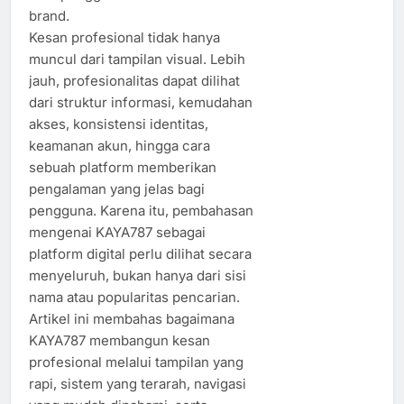
brand.
Kesan profesional tidak hanya
muncul dari tampilan visual. Lebih
jauh, profesionalitas dapat dilihat
dari struktur informasi, kemudahan
akses, konsistensi identitas,
keamanan akun, hingga cara
sebuah platform memberikan
pengalaman yang jelas bagi
pengguna. Karena itu, pembahasan
mengenai KAYA787 sebagai
platform digital perlu dilihat secara
menyeluruh, bukan hanya dari sisi
nama atau popularitas pencarian.
Artikel ini membahas bagaimana
KAYA787 membangun kesan
profesional melalui tampilan yang
rapi, sistem yang terarah, navigasi