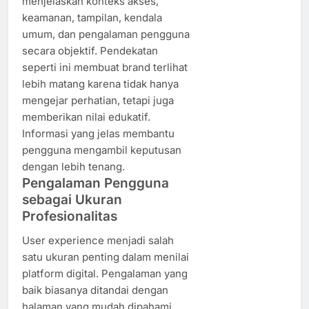
menjelaskan konteks akses,
keamanan, tampilan, kendala
umum, dan pengalaman pengguna
secara objektif. Pendekatan
seperti ini membuat brand terlihat
lebih matang karena tidak hanya
mengejar perhatian, tetapi juga
memberikan nilai edukatif.
Informasi yang jelas membantu
pengguna mengambil keputusan
dengan lebih tenang.
Pengalaman Pengguna
sebagai Ukuran
Profesionalitas
User experience menjadi salah
satu ukuran penting dalam menilai
platform digital. Pengalaman yang
baik biasanya ditandai dengan
halaman yang mudah dipahami,