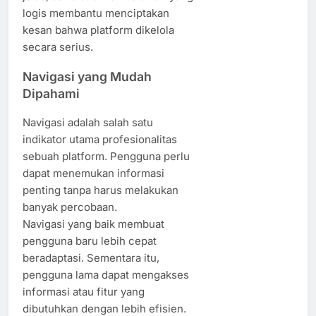
logis membantu menciptakan
kesan bahwa platform dikelola
secara serius.
Navigasi yang Mudah
Dipahami
Navigasi adalah salah satu
indikator utama profesionalitas
sebuah platform. Pengguna perlu
dapat menemukan informasi
penting tanpa harus melakukan
banyak percobaan.
Navigasi yang baik membuat
pengguna baru lebih cepat
beradaptasi. Sementara itu,
pengguna lama dapat mengakses
informasi atau fitur yang
dibutuhkan dengan lebih efisien.