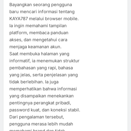
Bayangkan seorang pengguna
baru mencari informasi tentang
KAYA787 melalui browser mobile.
Ia ingin memahami tampilan
platform, membaca panduan
akses, dan mengetahui cara
menjaga keamanan akun.
Saat membuka halaman yang
informatif, ia menemukan struktur
pembahasan yang rapi, bahasa
yang jelas, serta penjelasan yang
tidak berlebihan. Ia juga
memperhatikan bahwa informasi
yang disampaikan menekankan
pentingnya perangkat pribadi,
password kuat, dan koneksi stabil.
Dari pengalaman tersebut,
pengguna merasa lebih mudah
memahami brand dan tidak