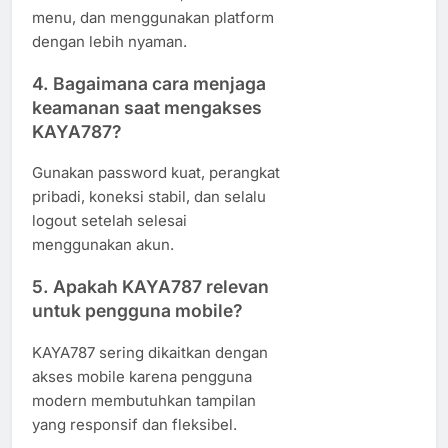
menu, dan menggunakan platform
dengan lebih nyaman.
4. Bagaimana cara menjaga
keamanan saat mengakses
KAYA787?
Gunakan password kuat, perangkat
pribadi, koneksi stabil, dan selalu
logout setelah selesai
menggunakan akun.
5. Apakah KAYA787 relevan
untuk pengguna mobile?
KAYA787 sering dikaitkan dengan
akses mobile karena pengguna
modern membutuhkan tampilan
yang responsif dan fleksibel.