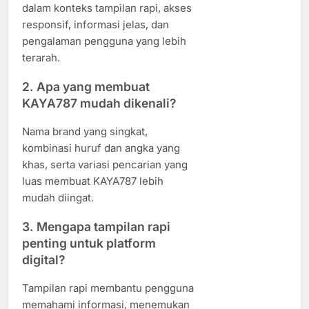
dalam konteks tampilan rapi, akses
responsif, informasi jelas, dan
pengalaman pengguna yang lebih
terarah.
2. Apa yang membuat
KAYA787 mudah dikenali?
Nama brand yang singkat,
kombinasi huruf dan angka yang
khas, serta variasi pencarian yang
luas membuat KAYA787 lebih
mudah diingat.
3. Mengapa tampilan rapi
penting untuk platform
digital?
Tampilan rapi membantu pengguna
memahami informasi, menemukan