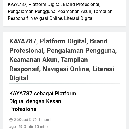
KAYA787, Platform Digital, Brand Profesional,
Pengalaman Pengguna, Keamanan Akun, Tampilan
Responsif, Navigasi Online, Literasi Digital
KAYA787, Platform Digital, Brand
Profesional, Pengalaman Pengguna,
Keamanan Akun, Tampilan
Responsif, Navigasi Online, Literasi
Digital
KAYA787 sebagai Platform
Digital dengan Kesan
Profesional
360cbd2
1 month
ago
0
15 mins