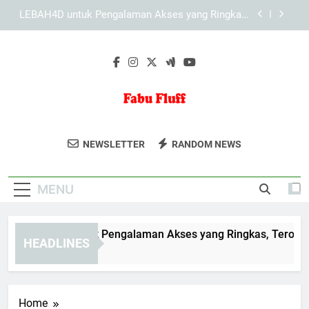
Skip
Mengenal Keunggulan Tampilan dan Sistem
to
Navigasi EDWINSLOT
content
Mengenal Keunggulan Tampilan dan Sistem
Navigasi LEBAH4D
EDWINSLOT untuk Pengalaman Akses yang
Ringkas, Terorganisir, dan Lebih Efisien
LEBAH4D untuk Pengalaman Akses yang Ringkas,
Terorganisir, dan Mudah Dipahami
Fabu Fluff
Temukan Pakaian Anak Yang
Mengenal Keunggulan Tampilan dan Sistem
NEWSLETTER
RANDOM NEWS
Navigasi EDWINSLOT
Berkualitas Dan Stylish Dari Fabu Fluff.
Mengenal Keunggulan Tampilan dan Sistem
Pilihan Terbaik Untuk Buah Hati Anda.
Navigasi LEBAH4D
MENU
WINSLOT untuk Pengalaman Akses yang Ringkas, Terorganisir,
HEADLINES
Weeks Ago
Home