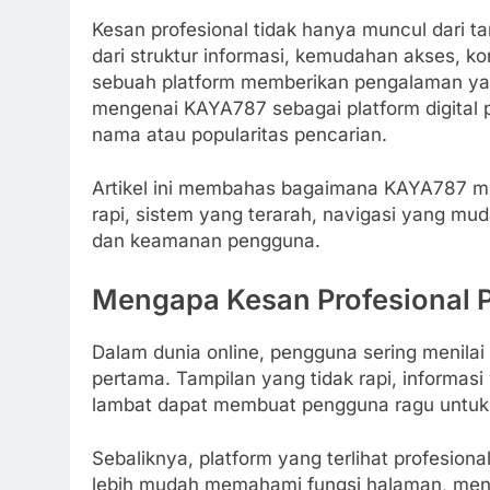
Kesan profesional tidak hanya muncul dari tam
dari struktur informasi, kemudahan akses, ko
sebuah platform memberikan pengalaman yan
mengenai KAYA787 sebagai platform digital pe
nama atau popularitas pencarian.
Artikel ini membahas bagaimana KAYA787 me
rapi, sistem yang terarah, navigasi yang m
dan keamanan pengguna.
Mengapa Kesan Profesional Pe
Dalam dunia online, pengguna sering menila
pertama. Tampilan yang tidak rapi, informa
lambat dapat membuat pengguna ragu untuk
Sebaliknya, platform yang terlihat profesion
lebih mudah memahami fungsi halaman, men