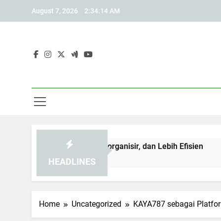
Skip
August 7, 2026
2:34:15 AM
to
content
Fab
Temukan Pa
g Ringkas, Terorganisir, dan Lebih Efisien
LEBAH4D u
2 Weeks Ago
HEADLINES
Home
Uncategorized
KAYA787 sebagai Platfor