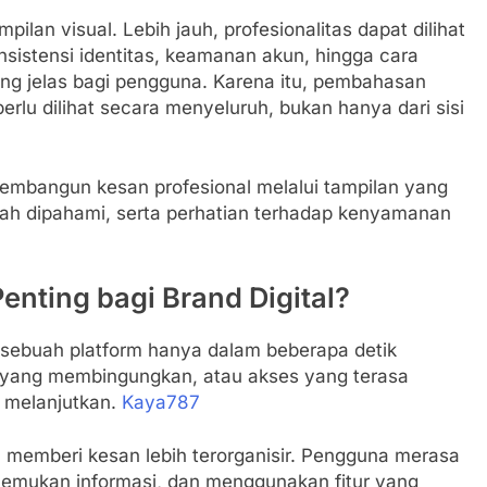
pilan visual. Lebih jauh, profesionalitas dapat dilihat
nsistensi identitas, keamanan akun, hingga cara
g jelas bagi pengguna. Karena itu, pembahasan
rlu dilihat secara menyeluruh, bukan hanya dari sisi
mbangun kesan profesional melalui tampilan yang
udah dipahami, serta perhatian terhadap kenyamanan
nting bagi Brand Digital?
i sebuah platform hanya dalam beberapa detik
si yang membingungkan, atau akses yang terasa
 melanjutkan.
Kaya787
al memberi kesan lebih terorganisir. Pengguna merasa
emukan informasi, dan menggunakan fitur yang