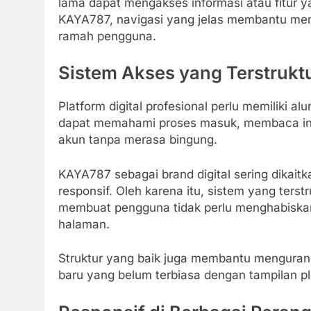
lama dapat mengakses informasi atau fitur y
KAYA787, navigasi yang jelas membantu memp
ramah pengguna.
Sistem Akses yang Terstrukt
Platform digital profesional perlu memiliki
dapat memahami proses masuk, membaca in
akun tanpa merasa bingung.
KAYA787 sebagai brand digital sering dikait
responsif. Oleh karena itu, sistem yang terst
membuat pengguna tidak perlu menghabiska
halaman.
Struktur yang baik juga membantu menguran
baru yang belum terbiasa dengan tampilan pl