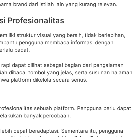
a brand dari istilah lain yang kurang relevan.
i Profesionalitas
iliki struktur visual yang bersih, tidak berlebihan,
embantu pengguna membaca informasi dengan
rlalu padat.
pi dapat dilihat sebagai bagian dari pengalaman
ah dibaca, tombol yang jelas, serta susunan halaman
a platform dikelola secara serius.
rofesionalitas sebuah platform. Pengguna perlu dapat
melakukan banyak percobaan.
ebih cepat beradaptasi. Sementara itu, pengguna