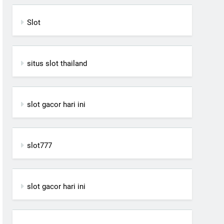
Slot
situs slot thailand
slot gacor hari ini
slot777
slot gacor hari ini