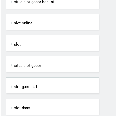
situs slot gacor hari ini
slot online
slot
situs slot gacor
slot gacor 4d
slot dana