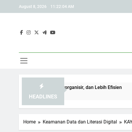
Skip
August 8, 2026
11:22:05 AM
to
content
Fab
Temukan Pa
g Ringkas, Terorganisir, dan Lebih Efisien
LEBAH4D u
2 Weeks Ago
HEADLINES
Home
Keamanan Data dan Literasi Digital
KAY