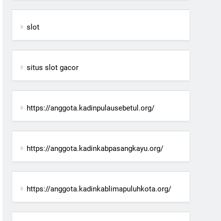
slot
situs slot gacor
https://anggota.kadinpulausebetul.org/
https://anggota.kadinkabpasangkayu.org/
https://anggota.kadinkablimapuluhkota.org/