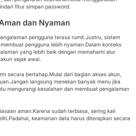
indari fitur simpan password.
 Aman dan Nyaman
ngalaman pengguna terasa rumit.Justru, sistem
 membuat pengguna lebih nyaman.Dalam konteks
laman yang lebih baik dengan memahami alur
akun sejak awal.
rm secara bertahap.Mulai dari bagian akses akun,
ntuan.Jangan langsung menekan banyak menu jika
ntu mengurangi kesalahan dan membuat pengalaman
asaan aman.Karena sudah terbiasa, sering kali
eliti.Padahal, keamanan data harus diterapkan secara