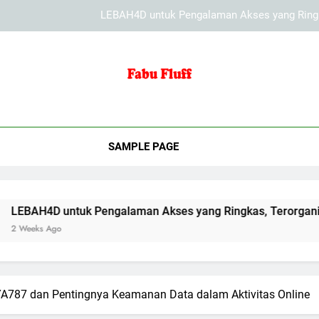
LEBAH4D untuk Pengalaman Akses yang Ringka
Mengenal Keunggulan Tamp
Mengenal Keunggulan T
u Fluff
EDWINSLOT untuk Pengalaman Akses yang Rin
kaian Anak Yang Berkualitas Dan Stylish Dari Fabu Fluff. Pili
LEBAH4D untuk Pengalaman Akses yang Ringka
SAMPLE PAGE
Mengenal Keunggulan Tamp
Mengenal Keunggulan T
ntuk Pengalaman Akses yang Ringkas, Terorganisir, dan Mu
A787 dan Pentingnya Keamanan Data dalam Aktivitas Online