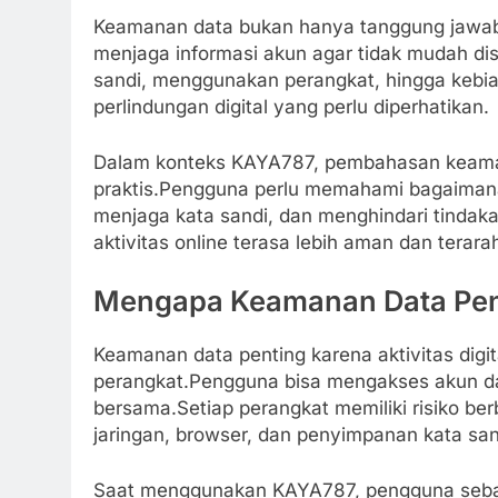
Keamanan data bukan hanya tanggung jawab 
menjaga informasi akun agar tidak mudah d
sandi, menggunakan perangkat, hingga kebias
perlindungan digital yang perlu diperhatikan.
Dalam konteks KAYA787, pembahasan keaman
praktis.Pengguna perlu memahami bagaiman
menjaga kata sandi, dan menghindari tindaka
aktivitas online terasa lebih aman dan terara
Mengapa Keamanan Data Pent
Keamanan data penting karena aktivitas digit
perangkat.Pengguna bisa mengakses akun dari
bersama.Setiap perangkat memiliki risiko be
jaringan, browser, dan penyimpanan kata san
Saat menggunakan KAYA787, pengguna seba