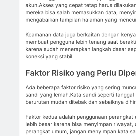
akun.Akses yang cepat tetap harus dilakukan 
mereka bisa salah memasukkan data, menyi
mengabaikan tampilan halaman yang mencur
Keamanan data juga berkaitan dengan kenya
membuat pengguna lebih tenang saat beraktiv
karena sudah menerapkan langkah dasar sepe
koneksi yang stabil.
Faktor Risiko yang Perlu Dip
Ada beberapa faktor risiko yang sering muncu
sandi yang lemah.Kata sandi seperti tanggal 
berurutan mudah ditebak dan sebaiknya dihin
Faktor kedua adalah penggunaan perangkat u
lebih besar karena bisa menyimpan riwayat,
perangkat umum, jangan menyimpan kata sandi