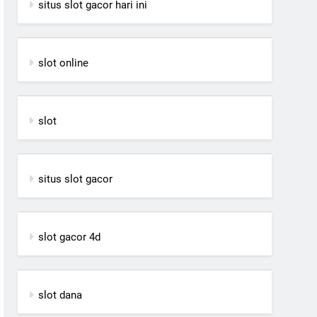
situs slot gacor hari ini
slot online
slot
situs slot gacor
slot gacor 4d
slot dana