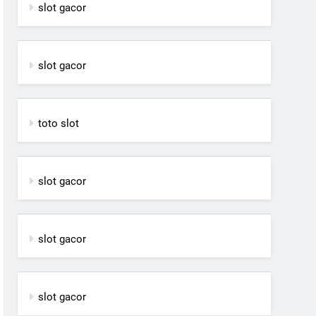
slot gacor
slot gacor
toto slot
slot gacor
slot gacor
slot gacor