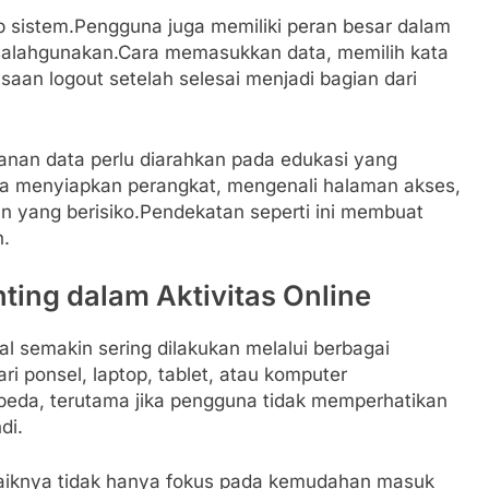
sistem.Pengguna juga memiliki peran besar dalam
isalahgunakan.Cara memasukkan data, memilih kata
aan logout setelah selesai menjadi bagian dari
an data perlu diarahkan pada edukasi yang
a menyiapkan perangkat, mengenali halaman akses,
n yang berisiko.Pendekatan seperti ini membuat
h.
ing dalam Aktivitas Online
al semakin sering dilakukan melalui berbagai
 ponsel, laptop, tablet, atau komputer
rbeda, terutama jika pengguna tidak memperhatikan
di.
iknya tidak hanya fokus pada kemudahan masuk