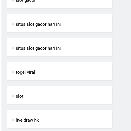
slot gacor
situs slot gacor hari ini
situs slot gacor hari ini
togel viral
slot
live draw hk