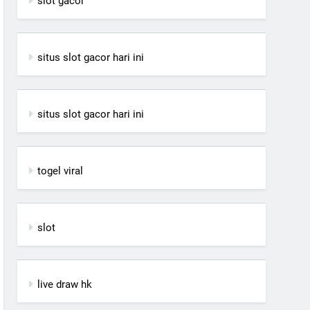
slot gacor
situs slot gacor hari ini
situs slot gacor hari ini
togel viral
slot
live draw hk