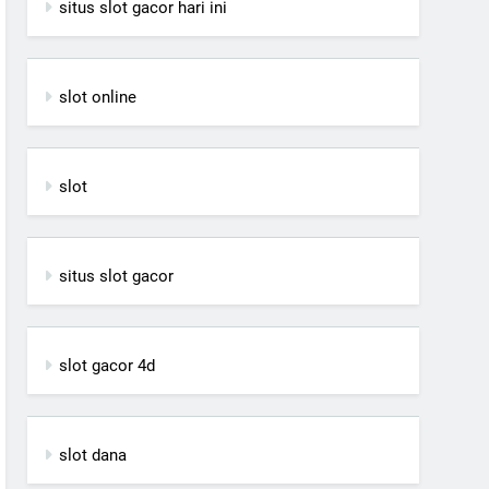
situs slot gacor hari ini
slot online
slot
situs slot gacor
slot gacor 4d
slot dana