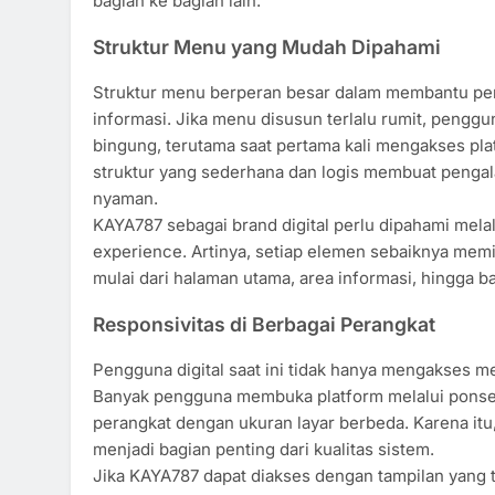
bagian ke bagian lain.
Struktur Menu yang Mudah Dipahami
Struktur menu berperan besar dalam membantu 
informasi. Jika menu disusun terlalu rumit, pengg
bingung, terutama saat pertama kali mengakses pla
struktur yang sederhana dan logis membuat pengal
nyaman.
KAYA787 sebagai brand digital perlu dipahami mela
experience. Artinya, setiap elemen sebaiknya memili
mulai dari halaman utama, area informasi, hingga b
Responsivitas di Berbagai Perangkat
Pengguna digital saat ini tidak hanya mengakses me
Banyak pengguna membuka platform melalui ponsel,
perangkat dengan ukuran layar berbeda. Karena itu,
menjadi bagian penting dari kualitas sistem.
Jika KAYA787 dapat diakses dengan tampilan yang te