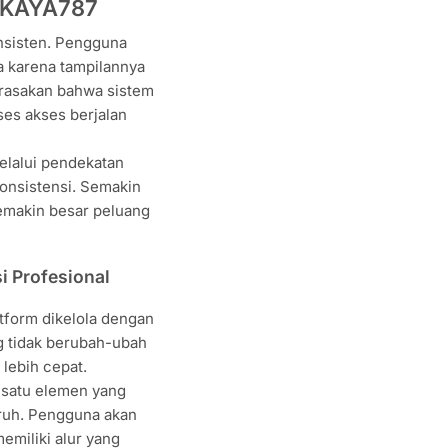
 KAYA787
nsisten. Pengguna
a karena tampilannya
erasakan bahwa sistem
ses akses berjalan
elalui pendekatan
onsistensi. Semakin
emakin besar peluang
 Profesional
tform dikelola dengan
ng tidak berubah-ubah
lebih cepat.
h satu elemen yang
aruh. Pengguna akan
emiliki alur yang