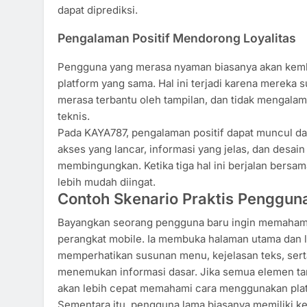
dapat diprediksi.
Pengalaman Positif Mendorong Loyalitas
Pengguna yang merasa nyaman biasanya akan kem
platform yang sama. Hal ini terjadi karena mereka
merasa terbantu oleh tampilan, dan tidak mengala
teknis.
Pada KAYA787, pengalaman positif dapat muncul da
akses yang lancar, informasi yang jelas, dan desain
membingungkan. Ketika tiga hal ini berjalan bersam
lebih mudah diingat.
Contoh Skenario Praktis Penggun
Bayangkan seorang pengguna baru ingin memaham
perangkat mobile. Ia membuka halaman utama dan 
memperhatikan susunan menu, kejelasan teks, se
menemukan informasi dasar. Jika semua elemen ta
akan lebih cepat memahami cara menggunakan pla
Sementara itu, pengguna lama biasanya memiliki k