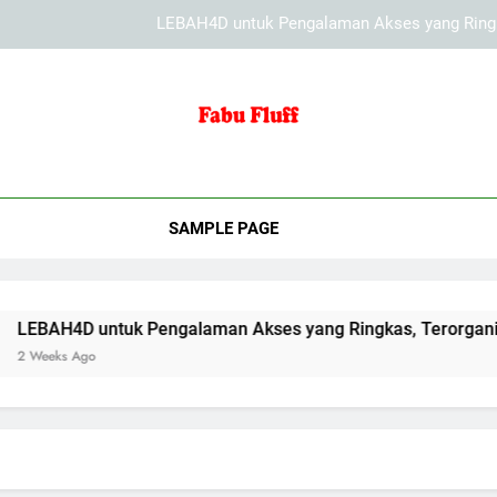
LEBAH4D untuk Pengalaman Akses yang Ringka
Mengenal Keunggulan Tamp
Mengenal Keunggulan T
u Fluff
EDWINSLOT untuk Pengalaman Akses yang Rin
kaian Anak Yang Berkualitas Dan Stylish Dari Fabu Fluff. Pili
LEBAH4D untuk Pengalaman Akses yang Ringka
SAMPLE PAGE
Mengenal Keunggulan Tamp
Mengenal Keunggulan T
ntuk Pengalaman Akses yang Ringkas, Terorganisir, dan Mu