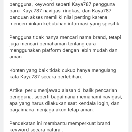
pengguna, keyword seperti Kaya787 pengguna
baru, Kaya787 navigasi ringkas, dan Kaya787
panduan akses memiliki nilai penting karena
mencerminkan kebutuhan informasi yang spesifik.
Pengguna tidak hanya mencari nama brand, tetapi
juga mencari pemahaman tentang cara
menggunakan platform dengan lebih mudah dan
aman.
Konten yang baik tidak cukup hanya mengulang
kata Kaya787 secara berlebihan.
Artikel perlu menjawab alasan di balik pencarian
pengguna, seperti bagaimana memahami navigasi,
apa yang harus dilakukan saat kendala login, dan
bagaimana menjaga akun tetap aman.
Pendekatan ini membantu memperkuat brand
keyword secara natural.