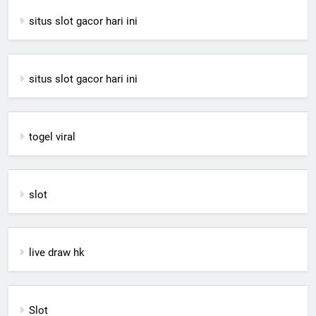
situs slot gacor hari ini
situs slot gacor hari ini
togel viral
slot
live draw hk
Slot