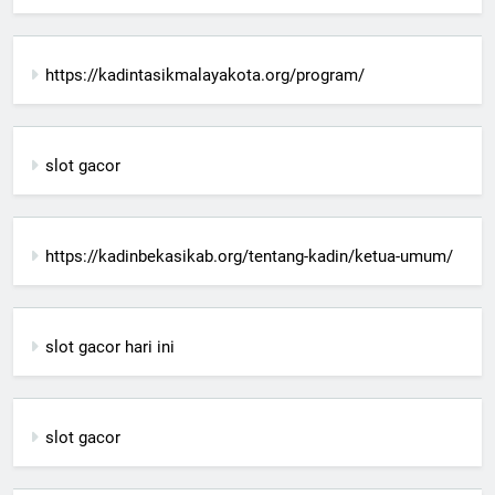
https://kadintasikmalayakota.org/program/
slot gacor
https://kadinbekasikab.org/tentang-kadin/ketua-umum/
slot gacor hari ini
slot gacor