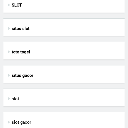
SLOT
situs slot
toto togel
situs gacor
slot
slot gacor