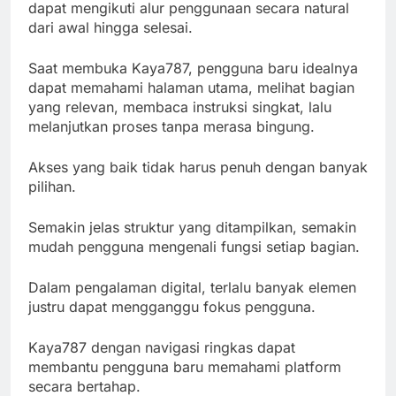
dapat mengikuti alur penggunaan secara natural
dari awal hingga selesai.
Saat membuka Kaya787, pengguna baru idealnya
dapat memahami halaman utama, melihat bagian
yang relevan, membaca instruksi singkat, lalu
melanjutkan proses tanpa merasa bingung.
Akses yang baik tidak harus penuh dengan banyak
pilihan.
Semakin jelas struktur yang ditampilkan, semakin
mudah pengguna mengenali fungsi setiap bagian.
Dalam pengalaman digital, terlalu banyak elemen
justru dapat mengganggu fokus pengguna.
Kaya787 dengan navigasi ringkas dapat
membantu pengguna baru memahami platform
secara bertahap.