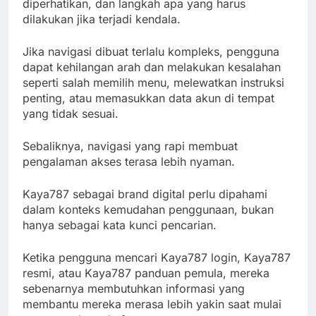
diperhatikan, dan langkah apa yang harus
dilakukan jika terjadi kendala.
Jika navigasi dibuat terlalu kompleks, pengguna
dapat kehilangan arah dan melakukan kesalahan
seperti salah memilih menu, melewatkan instruksi
penting, atau memasukkan data akun di tempat
yang tidak sesuai.
Sebaliknya, navigasi yang rapi membuat
pengalaman akses terasa lebih nyaman.
Kaya787 sebagai brand digital perlu dipahami
dalam konteks kemudahan penggunaan, bukan
hanya sebagai kata kunci pencarian.
Ketika pengguna mencari Kaya787 login, Kaya787
resmi, atau Kaya787 panduan pemula, mereka
sebenarnya membutuhkan informasi yang
membantu mereka merasa lebih yakin saat mulai