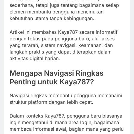
sederhana, tetapi juga tentang bagaimana setiap
elemen membantu pengguna menemukan
kebutuhan utama tanpa kebingungan.
Artikel ini membahas Kaya787 secara informatif
dengan fokus pada pengguna baru, alur akses
yang terarah, sistem navigasi, keamanan, dan
langkah praktis yang dapat diterapkan dalam
aktivitas digital harian.
Mengapa Navigasi Ringkas
Penting untuk Kaya787?
Navigasi ringkas membantu pengguna memahami
struktur platform dengan lebih cepat.
Dalam konteks Kaya787, pengguna baru biasanya
ingin mengetahui di mana area login, bagaimana
membaca informasi awal, bagian mana yang perlu