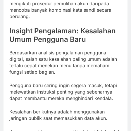
mengikuti prosedur pemulihan akun daripada
mencoba banyak kombinasi kata sandi secara
berulang.
Insight Pengalaman: Kesalahan
Umum Pengguna Baru
Berdasarkan analisis pengalaman pengguna
digital, salah satu kesalahan paling umum adalah
terlalu cepat menekan menu tanpa memahami
fungsi setiap bagian.
Pengguna baru sering ingin segera masuk, tetapi
melewatkan instruksi penting yang sebenarnya
dapat membantu mereka menghindari kendala.
Kesalahan berikutnya adalah menggunakan
jaringan publik saat memasukkan data akun.