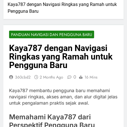
Kaya787 dengan Navigasi Ringkas yang Ramah untuk
Pengguna Baru
PANDUAN NAVIGASI DAN PENGGUNA BARU
Kaya787 dengan Navigasi
Ringkas yang Ramah untuk
Pengguna Baru
0
360cbd2
2 Months Ago
16 Mins
Kaya787 membantu pengguna baru memahami
navigasi ringkas, akses aman, dan alur digital jelas
untuk pengalaman praktis sejak awal.
Memahami Kaya787 dari
Perspektif Pengguna Baru