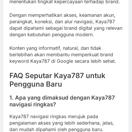
menentukan tingkat kepercayaan terhadap brand.
Dengan memperhatikan akses, keamanan akun,
perangkat, koneksi, dan alur navigasi, Kaya787
dapat dipahami sebagai brand digital yang relevan
dengan kebutuhan pengguna modern.
Konten yang informatif, natural, dan tidak
berlebihan akan membantu memperkuat brand
keyword Kaya787 di Google secara lebih sehat.
FAQ Seputar Kaya787 untuk
Pengguna Baru
1. Apa yang dimaksud dengan Kaya787
navigasi ringkas?
Kaya787 navigasi ringkas merujuk pada
pengalaman akses yang lebih sederhana, jelas,
dan mudah dipahami oleh pengguna baru.