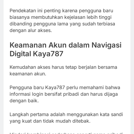
Pendekatan ini penting karena pengguna baru
biasanya membutuhkan kejelasan lebih tinggi
dibanding pengguna lama yang sudah terbiasa
dengan alur akses.
Keamanan Akun dalam Navigasi
Digital Kaya787
Kemudahan akses harus tetap berjalan bersama
keamanan akun.
Pengguna baru Kaya787 perlu memahami bahwa
informasi login bersifat pribadi dan harus dijaga
dengan baik.
Langkah pertama adalah menggunakan kata sandi
yang kuat dan tidak mudah ditebak.