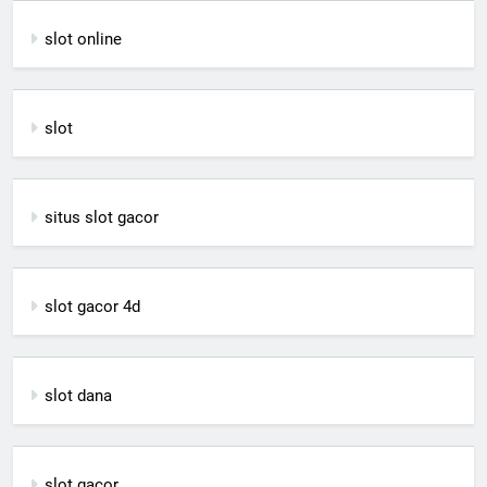
slot online
slot
situs slot gacor
slot gacor 4d
slot dana
slot gacor