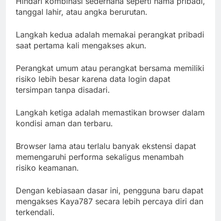
Hindari kombinasi sederhana seperti nama pribadi,
tanggal lahir, atau angka berurutan.
Langkah kedua adalah memakai perangkat pribadi
saat pertama kali mengakses akun.
Perangkat umum atau perangkat bersama memiliki
risiko lebih besar karena data login dapat
tersimpan tanpa disadari.
Langkah ketiga adalah memastikan browser dalam
kondisi aman dan terbaru.
Browser lama atau terlalu banyak ekstensi dapat
memengaruhi performa sekaligus menambah
risiko keamanan.
Dengan kebiasaan dasar ini, pengguna baru dapat
mengakses Kaya787 secara lebih percaya diri dan
terkendali.