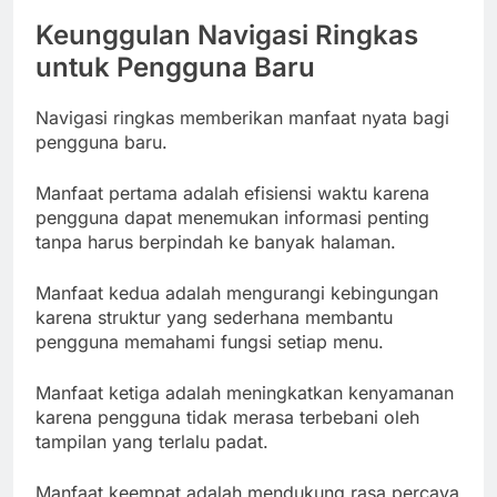
Keunggulan Navigasi Ringkas
untuk Pengguna Baru
Navigasi ringkas memberikan manfaat nyata bagi
pengguna baru.
Manfaat pertama adalah efisiensi waktu karena
pengguna dapat menemukan informasi penting
tanpa harus berpindah ke banyak halaman.
Manfaat kedua adalah mengurangi kebingungan
karena struktur yang sederhana membantu
pengguna memahami fungsi setiap menu.
Manfaat ketiga adalah meningkatkan kenyamanan
karena pengguna tidak merasa terbebani oleh
tampilan yang terlalu padat.
Manfaat keempat adalah mendukung rasa percaya