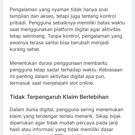
Pengalaman yang nyaman tidak hanya soal
tampilan dan akses, tetapi juga tentang kontrol
pribadi. Pengguna sebaiknya memiliki batas waktu
saat menggunakan platform digital agar aktivitas
tetap seimbang. Tanpa kontrol, pengalaman yang
awalnya terasa santai bisa berubah menjadi
kurang sehat.
Menentukan durasi penggunaan membantu
pengguna tetap sadar terhadap waktu. Kebiasaan
ini penting dalam aktivitas digital apa pun,
termasuk saat menjelajahi slot online.
Tidak Terpengaruh Klaim Berlebihan
Dalam dunia digital, pengguna sering menemukan
klaim yang terdengar terlalu menarik. Sikap bijak
diperlukan agar tidak mudah percaya pada janji
hasil atau informasi yang tidak memiliki dasar