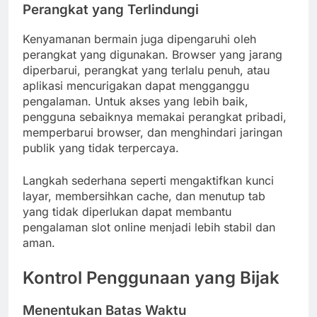
Perangkat yang Terlindungi
Kenyamanan bermain juga dipengaruhi oleh
perangkat yang digunakan. Browser yang jarang
diperbarui, perangkat yang terlalu penuh, atau
aplikasi mencurigakan dapat mengganggu
pengalaman. Untuk akses yang lebih baik,
pengguna sebaiknya memakai perangkat pribadi,
memperbarui browser, dan menghindari jaringan
publik yang tidak terpercaya.
Langkah sederhana seperti mengaktifkan kunci
layar, membersihkan cache, dan menutup tab
yang tidak diperlukan dapat membantu
pengalaman slot online menjadi lebih stabil dan
aman.
Kontrol Penggunaan yang Bijak
Menentukan Batas Waktu