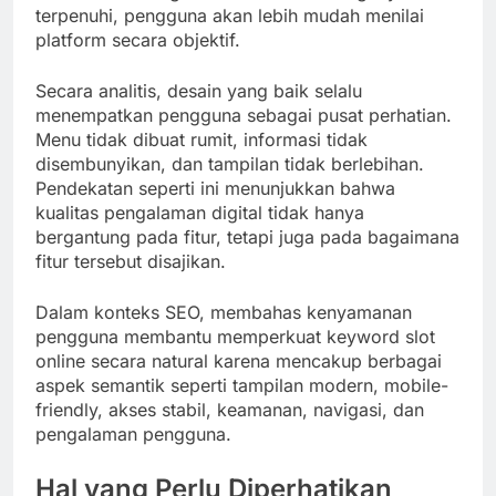
terpenuhi, pengguna akan lebih mudah menilai
platform secara objektif.
Secara analitis, desain yang baik selalu
menempatkan pengguna sebagai pusat perhatian.
Menu tidak dibuat rumit, informasi tidak
disembunyikan, dan tampilan tidak berlebihan.
Pendekatan seperti ini menunjukkan bahwa
kualitas pengalaman digital tidak hanya
bergantung pada fitur, tetapi juga pada bagaimana
fitur tersebut disajikan.
Dalam konteks SEO, membahas kenyamanan
pengguna membantu memperkuat keyword slot
online secara natural karena mencakup berbagai
aspek semantik seperti tampilan modern, mobile-
friendly, akses stabil, keamanan, navigasi, dan
pengalaman pengguna.
Hal yang Perlu Diperhatikan