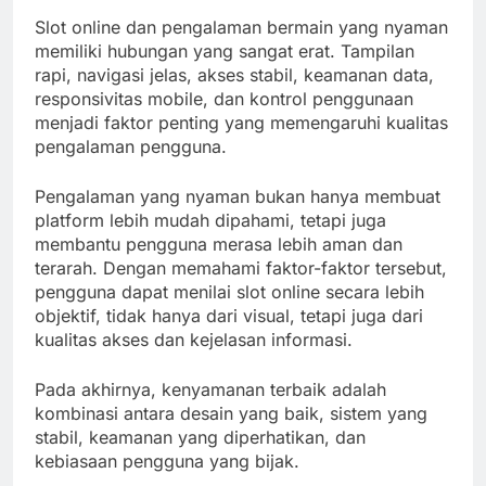
Slot online dan pengalaman bermain yang nyaman
memiliki hubungan yang sangat erat. Tampilan
rapi, navigasi jelas, akses stabil, keamanan data,
responsivitas mobile, dan kontrol penggunaan
menjadi faktor penting yang memengaruhi kualitas
pengalaman pengguna.
Pengalaman yang nyaman bukan hanya membuat
platform lebih mudah dipahami, tetapi juga
membantu pengguna merasa lebih aman dan
terarah. Dengan memahami faktor-faktor tersebut,
pengguna dapat menilai slot online secara lebih
objektif, tidak hanya dari visual, tetapi juga dari
kualitas akses dan kejelasan informasi.
Pada akhirnya, kenyamanan terbaik adalah
kombinasi antara desain yang baik, sistem yang
stabil, keamanan yang diperhatikan, dan
kebiasaan pengguna yang bijak.