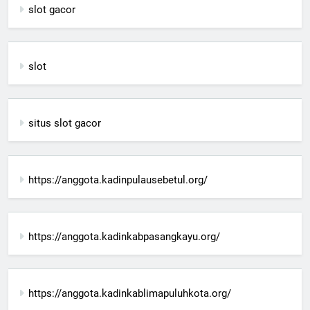
slot gacor
slot
situs slot gacor
https://anggota.kadinpulausebetul.org/
https://anggota.kadinkabpasangkayu.org/
https://anggota.kadinkablimapuluhkota.org/