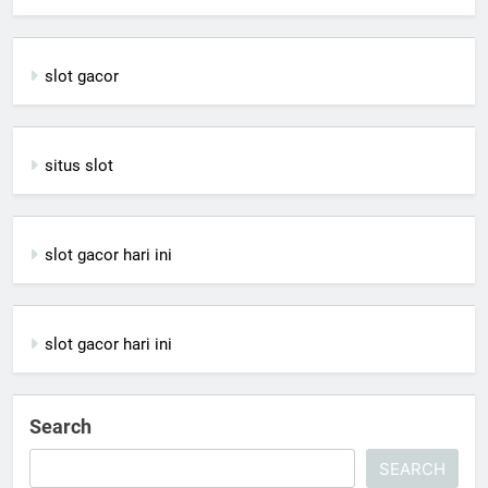
slot gacor
situs slot
slot gacor hari ini
slot gacor hari ini
Search
SEARCH