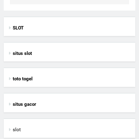
SLOT
situs slot
toto togel
situs gacor
slot