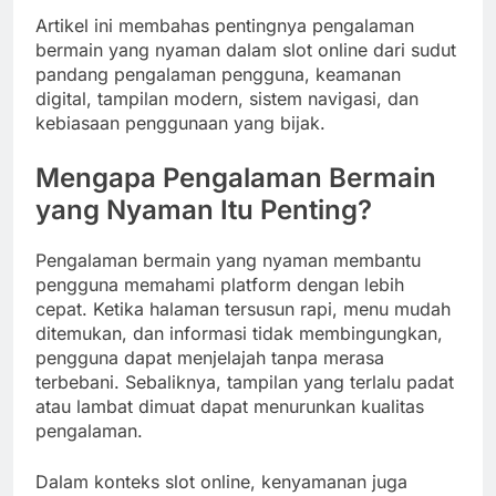
Artikel ini membahas pentingnya pengalaman
bermain yang nyaman dalam slot online dari sudut
pandang pengalaman pengguna, keamanan
digital, tampilan modern, sistem navigasi, dan
kebiasaan penggunaan yang bijak.
Mengapa Pengalaman Bermain
yang Nyaman Itu Penting?
Pengalaman bermain yang nyaman membantu
pengguna memahami platform dengan lebih
cepat. Ketika halaman tersusun rapi, menu mudah
ditemukan, dan informasi tidak membingungkan,
pengguna dapat menjelajah tanpa merasa
terbebani. Sebaliknya, tampilan yang terlalu padat
atau lambat dimuat dapat menurunkan kualitas
pengalaman.
Dalam konteks slot online, kenyamanan juga