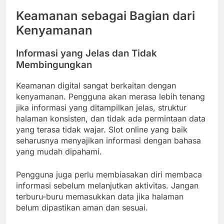
Keamanan sebagai Bagian dari
Kenyamanan
Informasi yang Jelas dan Tidak
Membingungkan
Keamanan digital sangat berkaitan dengan
kenyamanan. Pengguna akan merasa lebih tenang
jika informasi yang ditampilkan jelas, struktur
halaman konsisten, dan tidak ada permintaan data
yang terasa tidak wajar. Slot online yang baik
seharusnya menyajikan informasi dengan bahasa
yang mudah dipahami.
Pengguna juga perlu membiasakan diri membaca
informasi sebelum melanjutkan aktivitas. Jangan
terburu-buru memasukkan data jika halaman
belum dipastikan aman dan sesuai.