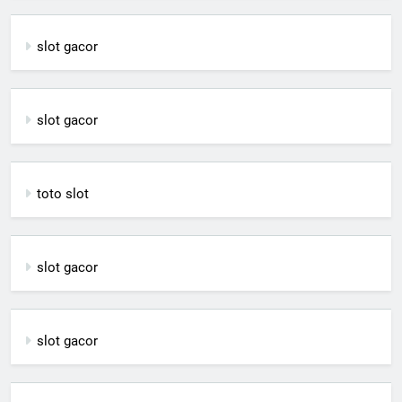
slot gacor
slot gacor
toto slot
slot gacor
slot gacor