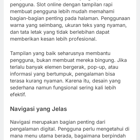
pengguna. Slot online dengan tampilan rapi
membuat pengguna lebih mudah memahami
bagian-bagian penting pada halaman. Penggunaan
warna yang seimbang, ukuran teks yang nyaman,
dan tata letak yang tidak berlebihan dapat
memberikan kesan lebih profesional.
Tampilan yang baik seharusnya membantu
pengguna, bukan membuat mereka bingung. Jika
terlalu banyak elemen bergerak, pop-up, atau
informasi yang bertumpuk, pengalaman bisa
terasa kurang nyaman. Karena itu, desain yang
sederhana namun fungsional sering kali lebih
efektif.
Navigasi yang Jelas
Navigasi merupakan bagian penting dari
pengalaman digital. Pengguna perlu mengetahui di
mana menu utama berada, bagaimana berpindah