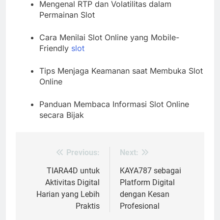
Mengenal RTP dan Volatilitas dalam
Permainan Slot
Cara Menilai Slot Online yang Mobile-
Friendly
slot
Tips Menjaga Keamanan saat Membuka Slot
Online
Panduan Membaca Informasi Slot Online
secara Bijak
Previous:
Next:
Post
navigation
TIARA4D untuk
KAYA787 sebagai
Aktivitas Digital
Platform Digital
Harian yang Lebih
dengan Kesan
Praktis
Profesional