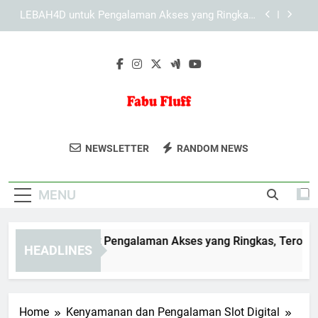
Skip
Mengenal Keunggulan Tampilan dan Sistem
to
Navigasi EDWINSLOT
content
Mengenal Keunggulan Tampilan dan Sistem
Navigasi LEBAH4D
EDWINSLOT untuk Pengalaman Akses yang
Ringkas, Terorganisir, dan Lebih Efisien
LEBAH4D untuk Pengalaman Akses yang Ringkas,
Terorganisir, dan Mudah Dipahami
Fabu Fluff
Temukan Pakaian Anak Yang
Mengenal Keunggulan Tampilan dan Sistem
NEWSLETTER
RANDOM NEWS
Navigasi EDWINSLOT
Berkualitas Dan Stylish Dari Fabu Fluff.
Mengenal Keunggulan Tampilan dan Sistem
Pilihan Terbaik Untuk Buah Hati Anda.
Navigasi LEBAH4D
MENU
WINSLOT untuk Pengalaman Akses yang Ringkas, Terorganisir,
HEADLINES
Weeks Ago
Home
Kenyamanan dan Pengalaman Slot Digital