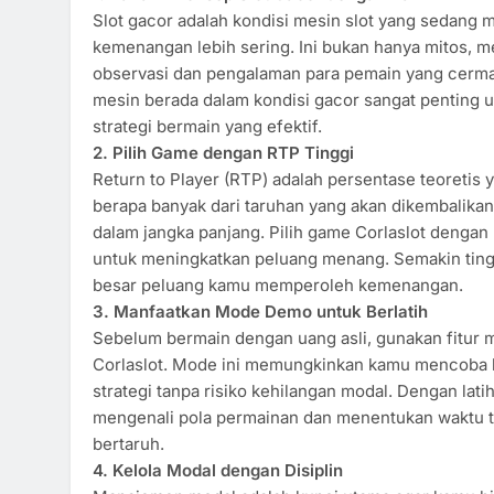
Slot gacor adalah kondisi mesin slot yang sedang
kemenangan lebih sering. Ini bukan hanya mitos, me
observasi dan pengalaman para pemain yang cerm
mesin berada dalam kondisi gacor sangat penting
strategi bermain yang efektif.
2. Pilih Game dengan RTP Tinggi
Return to Player (RTP) adalah persentase teoretis
berapa banyak dari taruhan yang akan dikembalika
dalam jangka panjang. Pilih game Corlaslot denga
untuk meningkatkan peluang menang. Semakin ting
besar peluang kamu memperoleh kemenangan.
3. Manfaatkan Mode Demo untuk Berlatih
Sebelum bermain dengan uang asli, gunakan fitur
Corlaslot. Mode ini memungkinkan kamu mencoba 
strategi tanpa risiko kehilangan modal. Dengan lati
mengenali pola permainan dan menentukan waktu t
bertaruh.
4. Kelola Modal dengan Disiplin