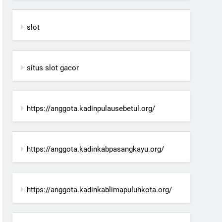
slot
situs slot gacor
https://anggota.kadinpulausebetul.org/
https://anggota.kadinkabpasangkayu.org/
https://anggota.kadinkablimapuluhkota.org/