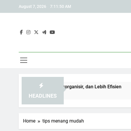
Skip
August 7, 2026
7:11:51 AM
to
content
Fab
Temukan Pa
ng Ringkas, Terorganisir, dan Lebih Efisien
LEBAH4D 
2 Weeks Ago
HEADLINES
Home
tips menang mudah