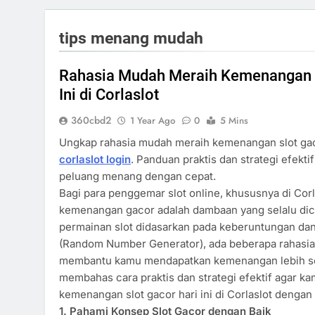
tips menang mudah
Rahasia Mudah Meraih Kemenangan S
Ini di Corlaslot
360cbd2
1 Year Ago
0
5 Mins
Ungkap rahasia mudah meraih kemenangan slot gacor
corlaslot login
. Panduan praktis dan strategi efekt
peluang menang dengan cepat.
Bagi para penggemar slot online, khususnya di Corl
kemenangan gacor adalah dambaan yang selalu dic
permainan slot didasarkan pada keberuntungan da
(Random Number Generator), ada beberapa rahasia
membantu kamu mendapatkan kemenangan lebih seri
membahas cara praktis dan strategi efektif agar k
kemenangan slot gacor hari ini di Corlaslot denga
1. Pahami Konsep Slot Gacor dengan Baik