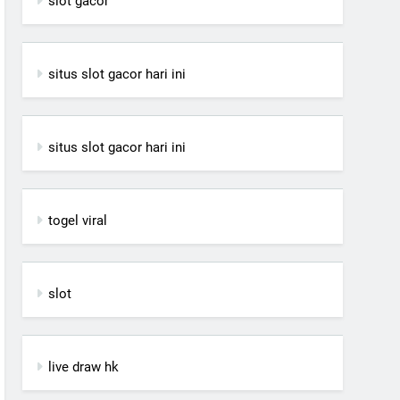
slot gacor
situs slot gacor hari ini
situs slot gacor hari ini
togel viral
slot
live draw hk